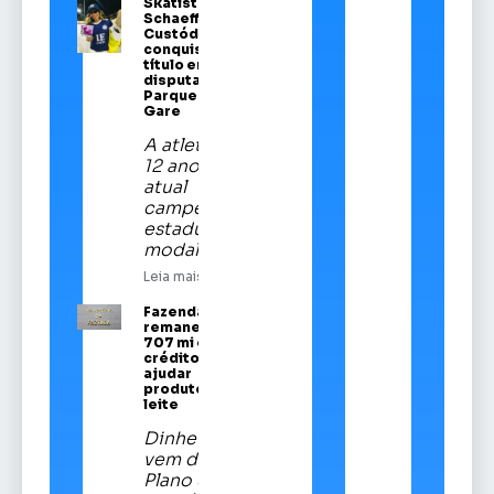
Skatista Alice
Schaeffer
Custódio
conquista
título em
disputa no
Parque da
Gare
A atleta de
12 anos é a
atual
campeã
estadual da
modalidade
Leia mais
Fazenda
remaneja R$
707 mi em
crédito para
ajudar
produtores de
leite
Dinheiro
vem do
Plano Safra