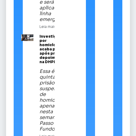
e será
aplicado em
linha
emergencial
Leia mais
Investigado
por
homicídios
acaba preso
após prestar
depoimento
na DHPP
Essa é a
quinta
prisão de
suspeitos
de
homicídios
apenas
nesta
semana em
Passo
Fundo