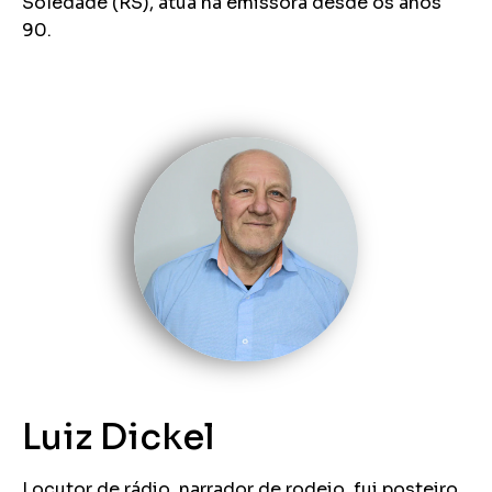
Soledade (RS), atua na emissora desde os anos
90.
Luiz Dickel
Locutor de rádio, narrador de rodeio, fui posteiro