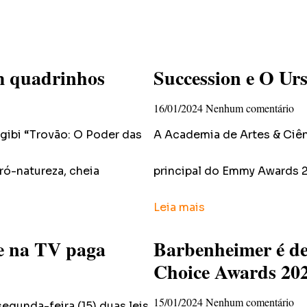
em quadrinhos
Succession e O U
16/01/2024
Nenhum comentário
 gibi “Trovão: O Poder das
A Academia de Artes & Ciênc
ó-natureza, cheia
principal do Emmy Awards 2
Leia mais
 e na TV paga
Barbenheimer é des
Choice Awards 2024
15/01/2024
Nenhum comentário
segunda-feira (15) duas leis