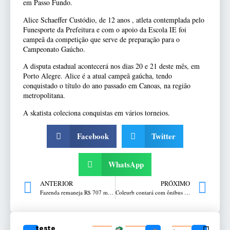
em Passo Fundo.
Alice Schaeffer Custódio, de 12 anos , atleta contemplada pelo
Funesporte da Prefeitura e com o apoio da Escola IE foi
campeã da competição que serve de preparação para o
Campeonato Gaúcho.
A disputa estadual acontecerá nos dias 20 e 21 deste mês, em
Porto Alegre. Alice é a atual campeã gaúcha, tendo
conquistado o título do ano passado em Canoas, na região
metropolitana.
A skatista coleciona conquistas em vários torneios.
Facebook
Twitter
WhatsApp
ANTERIOR
PRÓXIMO
Fazenda remaneja R$ 707 mi em crédito para ajudar produtores de leite
Coleurb contará com ônibus para jogo do Sport Clube Gaúcho
teste