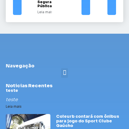
Segurança
Pública
Leia mais
Navegação
Noticias Recentes
teste
teste
Leia mais
Coleurb contará com ônibus
para jogo do Sport Clube
Gaúcho