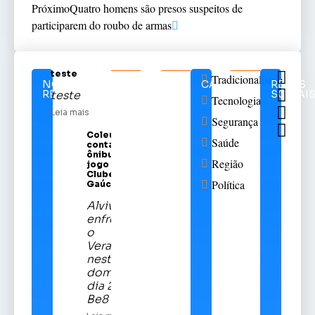
Próximo
Quatro homens são presos suspeitos de
participarem do roubo de armas
teste
Tradicionalismo
NOTÍCIAS
CATEGORIAS
REDES
RELACIONADAS
SOCIAI
teste
Tecnologia
Leia mais
Segurança
Coleurb
Saúde
contará com
ônibus para
Região
jogo do Sport
Clube
Política
Gaúcho
Alviverde
enfrentará
o
Veranópolis
neste
domingo,
dia 21, na
Be8 Arena