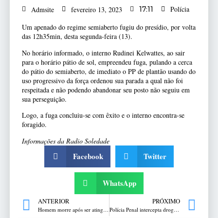
Polícia
Admsite
fevereiro 13, 2023
17:11
Um apenado do regime semiaberto fugiu do presídio, por volta
das 12h35min, desta segunda-feira (13).
No horário informado, o interno Rudinei Kelwattes, ao sair
para o horário pátio de sol, empreendeu fuga, pulando a cerca
do pátio do semiaberto, de imediato o PP de plantão usando do
uso progressivo da força ordenou sua parada a qual não foi
respeitada e não podendo abandonar seu posto não seguiu em
sua perseguição.
Logo, a fuga concluiu-se com êxito e o interno encontra-se
foragido.
Informações da Radio Soledade
Facebook
Twitter
WhatsApp
ANTERIOR
PRÓXIMO
Homem morre após ser atingido por rodado de carreta com placas de Venâncio Aires em SC
Polícia Penal intercepta drogas que foram arremessadas para dentro da casa prisional de Passo Fundo