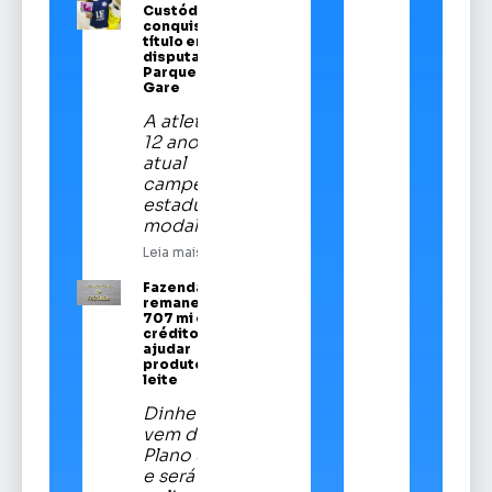
Custódio
conquista
título em
disputa no
Parque da
Gare
A atleta de
12 anos é a
atual
campeã
estadual da
modalidade
Leia mais
Fazenda
remaneja R$
707 mi em
crédito para
ajudar
produtores de
leite
Dinheiro
vem do
Plano Safra
e será