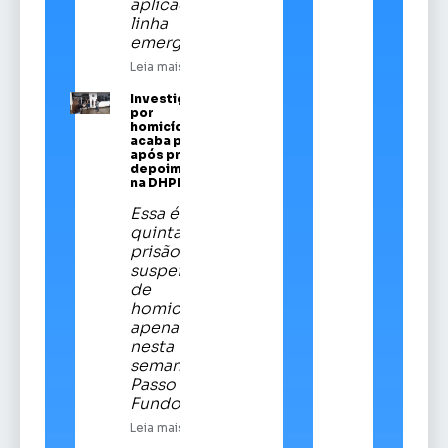
aplicado em
linha
emergencial
Leia mais
Investigado
por
homicídios
acaba preso
após prestar
depoimento
na DHPP
Essa é a
quinta
prisão de
suspeitos
de
homicídios
apenas
nesta
semana em
Passo
Fundo
Leia mais