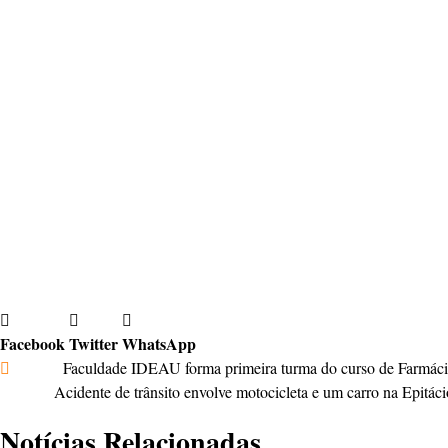
Segundo informações disponibilizadas pela Polícia Civi
entre as Ruas Marechal Floriano Peixoto com Vacaria.
Após a prisão em flagrante, a contraventora foi
encamin
encaminhada ao Presídio Regional de Passo Fundo.
Com informações: Fernando Kopper – Tua Rádio Cristal
Facebook
Twitter
WhatsApp
Anterior
Faculdade IDEAU forma primeira turma do curso de Farmác
Próximo
Acidente de trânsito envolve motocicleta e um carro na Epitác
Notícias Relacionadas