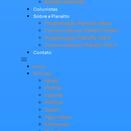
Grupos musicais
Colunistas
Sobre a Planalto
Programação Planalto News
Comunicadores Planalto News
Programação Planalto 105.9
Comunicadores Planalto 105.9
Contato
Início
Notícias
Igreja
Polícia
Esporte
Política
Saúde
Agricultura
Economia