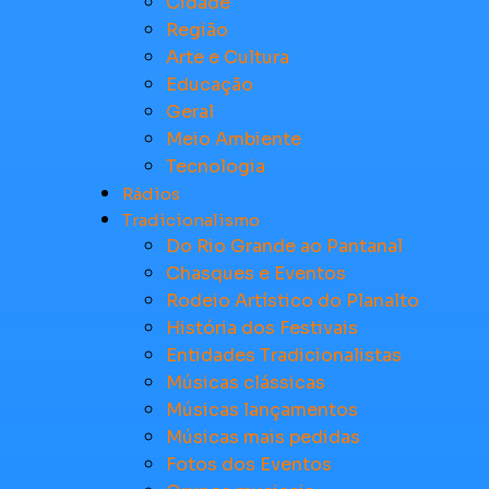
Cidade
Região
Arte e Cultura
Educação
Geral
Meio Ambiente
Tecnologia
Rádios
Tradicionalismo
Do Rio Grande ao Pantanal
Chasques e Eventos
Rodeio Artístico do Planalto
História dos Festivais
Entidades Tradicionalistas
Músicas clássicas
Músicas lançamentos
Músicas mais pedidas
Fotos dos Eventos