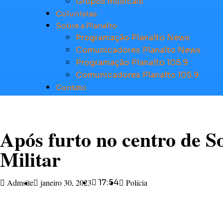
Grupos musicais
Colunistas
Sobre a Planalto
Programação Planalto News
Comunicadores Planalto News
Programação Planalto 105.9
Comunicadores Planalto 105.9
Contato
Após furto no centro de S
Militar
Admsite
janeiro 30, 2023
17:54
Polícia
Na tarde desta segunda-feira (30) às 14h50, uma mulher