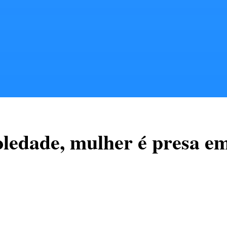
oledade, mulher é presa em
 foi presa em flagrante pela guarnição da Brigada Milit