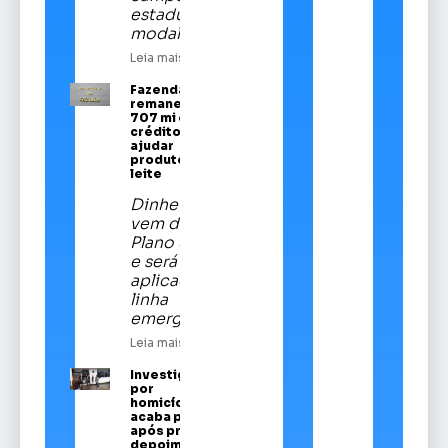
estadual da
modalidade
Leia mais
Fazenda
remaneja R$
707 mi em
crédito para
ajudar
produtores de
leite
Dinheiro
vem do
Plano Safra
e será
aplicado em
linha
emergencial
Leia mais
Investigado
por
homicídios
acaba preso
após prestar
depoimento