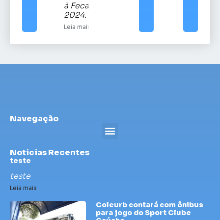
à Fecars
2024.
Leia mais
Navegação
Noticias Recentes
teste
teste
Leia mais
Coleurb contará com ônibus
para jogo do Sport Clube