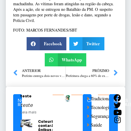
machadinha. As vítimas foram atingidas na região da cabeça.
Após a ação, ele se entregou no Batalhão da PM. O suspeito
tem passagens por porte de drogas, lesão e dano, segundo a
Polícia Civil.
FOTO: MARCOS FERNANDES/SBT
Facebook
Twitter
WhatsApp
ANTERIOR
PRÓXIMO
Prefeito entrega dois novos veículos para a Saúde em Passo Fundo
Prefeitura chega a 60% de execução da terceira edição do programa Minha Rua com Asfalto
teste
Tradicionalismo
NOTÍCIAS
CATEGORIAS
REDES
RELACIONADAS
SOCIAI
teste
Tecnologia
Leia mais
Segurança
Coleurb
Saúde
contará com
ônibus para