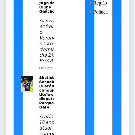
Região
jogo do Sport
Clube
Política
Gaúcho
Alviverde
enfrentará
o
Veranópolis
neste
domingo,
dia 21, na
Be8 Arena
Leia mais
Skatista Alice
Schaeffer
Custódio
conquista
título em
disputa no
Parque da
Gare
A atleta de
12 anos é a
atual
campeã