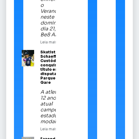
o
Veranópolis
neste
domingo,
dia 21, na
Be8 Arena
Leia mais
Skatista Alice
Schaeffer
Custódio
conquista
título em
disputa no
Parque da
Gare
A atleta de
12 anos é a
atual
campeã
estadual da
modalidade
Leia mais
Fazenda