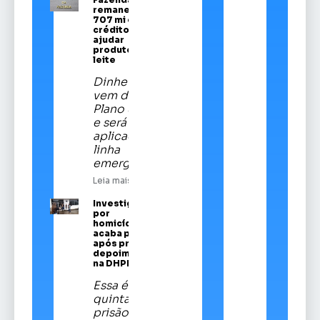
remaneja R$
707 mi em
crédito para
ajudar
produtores de
leite
Dinheiro
vem do
Plano Safra
e será
aplicado em
linha
emergencial
Leia mais
Investigado
por
homicídios
acaba preso
após prestar
depoimento
na DHPP
Essa é a
quinta
prisão de