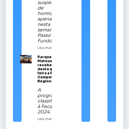
suspeitos
de
homicídios
apenas
nesta
semana em
Passo
Fundo
Leia mais
Parque Vítor
Mateus Teixeira
recebe a partir
desta quinta-
feira a Festa
Campeira
Regional
A
programação
classificatória
à Fecars
2024.
Leia mais