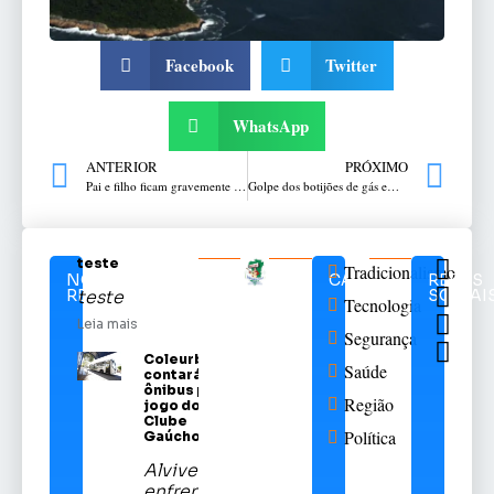
Facebook
Twitter
WhatsApp
ANTERIOR
PRÓXIMO
Pai e filho ficam gravemente feridos em acidente na BR 285
Golpe dos botijões de gás em Passo Fundo
teste
Tradicionalismo
NOTÍCIAS
CATEGORIAS
REDES
RELACIONADAS
SOCIAI
teste
Tecnologia
Leia mais
Segurança
Coleurb
Saúde
contará com
ônibus para
Região
jogo do Sport
Clube
Política
Gaúcho
Alviverde
enfrentará