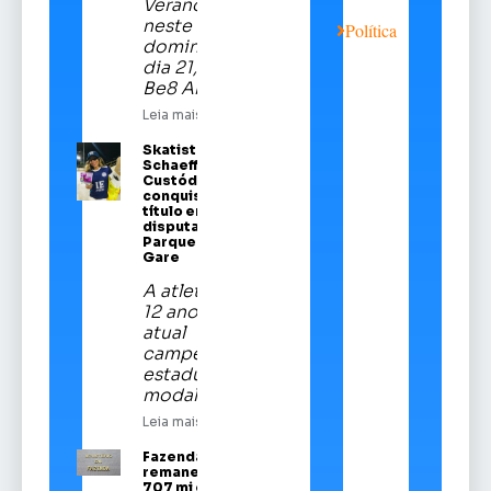
Veranópolis
neste
Política
domingo,
dia 21, na
Be8 Arena
Leia mais
Skatista Alice
Schaeffer
Custódio
conquista
título em
disputa no
Parque da
Gare
A atleta de
12 anos é a
atual
campeã
estadual da
modalidade
Leia mais
Fazenda
remaneja R$
707 mi em