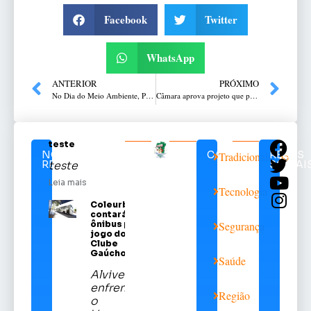
Facebook
Twitter
WhatsApp
ANTERIOR
PRÓXIMO
No Dia do Meio Ambiente, Prefeitura implementa novas ações do programa Cidade Limpa
Câmara aprova projeto que propõe alteração na lei de proibição de consumo de bebida alcoólica em locais públicos
teste
NOTÍCIAS
CATEGORIAS
REDES
Tradicionalismo
RELACIONADAS
SOCIAI
teste
Leia mais
Tecnologia
Coleurb
contará com
ônibus para
Segurança
jogo do Sport
Clube
Gaúcho
Saúde
Alviverde
enfrentará
Região
o