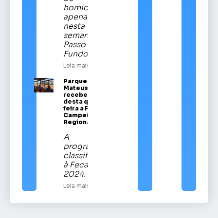
homicídios
apenas
nesta
semana em
Passo
Fundo
Leia mais
Parque Vítor
Mateus Teixeira
recebe a partir
desta quinta-
feira a Festa
Campeira
Regional
A
programação
classificatória
à Fecars
2024.
Leia mais