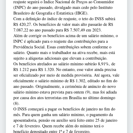
reajuste seguirá o Índice Nacional de Preços ao Consumidor
(INPC) do ano passado, divulgado mais cedo pelo Instituto
Brasileiro de Geografia e Estatística (IBGE).
Com a definição do índice de reajuste, o teto do INSS subirá
R$ 420,27. Os benefícios de valor mais alto passarão de R$
7.087,22 no ano passado para R$ 7.507,49 em 2023.
Além de corrigir os benefícios acima de um salário mínimo, o
INPC é aplicado para o reajuste das contribuições para a
Previdência Social. Essas contribuições sobem conforme o
salário. Quanto mais o trabalhador na ativa recebe, mais está
sujeito a alíquotas adicionais que elevam a contribuição.
Os benefícios atrelados ao salário mínimo subirão 8,91%, de
R$ 1.212 para R$ 1.320. No entanto, esse valor ainda precisa
ser oficializado por meio de medida provisória. Até agora, vale
oficialmente o salário mínimo de R$ 1.302, editado no fim do
ano passado. Originalmente, a cerimônia de anúncio do novo
salário mínimo estava prevista para ontem (9), mas foi adiada
por causa dos atos terroristas em Brasília no último domingo
(8).
O INSS começará a pagar os benefícios de janeiro no fim do
mês. Para quem ganha um salário mínimo, o pagamento da
aposentadoria, pensão ou auxílio será feito entre 25 de janeiro
e 7 de fevereiro. Quem recebe além do mínimo terá o
benefício depositado entre 1º e 7 de fevereiro.