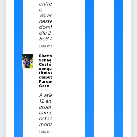
enfrentará
o
Veranópolis
neste
domingo,
dia 21, na
Be8 Arena
Leia mais
Skatista Alice
Schaeffer
Custódio
conquista
título em
disputa no
Parque da
Gare
A atleta de
12 anos é a
atual
campeã
estadual da
modalidade
Leia mais