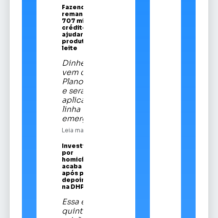
Fazenda
remaneja R$
707 mi em
crédito para
ajudar
produtores de
leite
Dinheiro
vem do
Plano Safra
e será
aplicado em
linha
emergencial
Leia mais
Investigado
por
homicídios
acaba preso
após prestar
depoimento
na DHPP
Essa é a
quinta