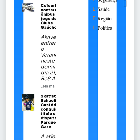
Coleurb
Saúde
contará com
ônibus para
Região
jogo do Sport
Clube
Política
Gaúcho
Alviverde
enfrentará
o
Veranópolis
neste
domingo,
dia 21, na
Be8 Arena
Leia mais
Skatista Alice
Schaeffer
Custódio
conquista
título em
disputa no
Parque da
Gare
A atleta de