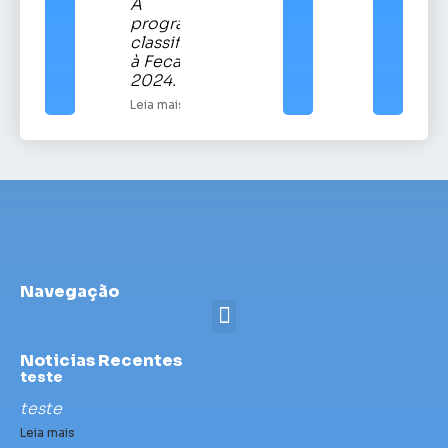
A
programação
classificatória
à Fecars
2024.
Leia mais
Navegação
Noticias Recentes
teste
teste
Leia mais