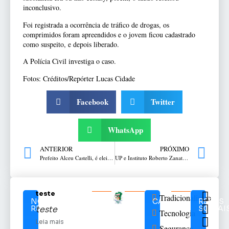
inconclusivo.
Foi registrada a ocorrência de tráfico de drogas, os
comprimidos foram apreendidos e o jovem ficou cadastrado
como suspeito, e depois liberado.
A Polícia Civil investiga o caso.
Fotos: Créditos/Repórter Lucas Cidade
Facebook
Twitter
WhatsApp
ANTERIOR
PRÓXIMO
Prefeito Alceu Castelli, é eleito Presidente da AMPLA
UP e Instituto Roberto Zanatta comemoram Páscoa no Quiosque
teste
Tradicionalismo
NOTÍCIAS
CATEGORIAS
REDES
RELACIONADAS
SOCIAI
teste
Tecnologia
Leia mais
Segurança