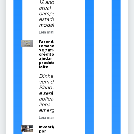
12 anos é a
atual
campeã
estadual da
modalidade
Leia mais
Fazenda
remaneja R$
707 mi em
crédito para
ajudar
produtores de
leite
Dinheiro
vem do
Plano Safra
e será
aplicado em
linha
emergencial
Leia mais
Investigado
por