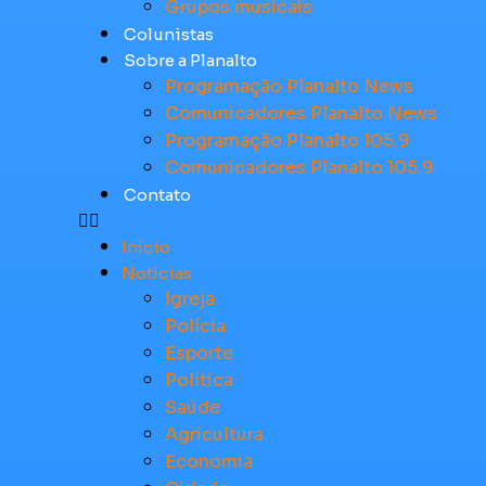
Grupos musicais
Colunistas
Sobre a Planalto
Programação Planalto News
Comunicadores Planalto News
Programação Planalto 105.9
Comunicadores Planalto 105.9
Contato
Início
Notícias
Igreja
Polícia
Esporte
Política
Saúde
Agricultura
Economia