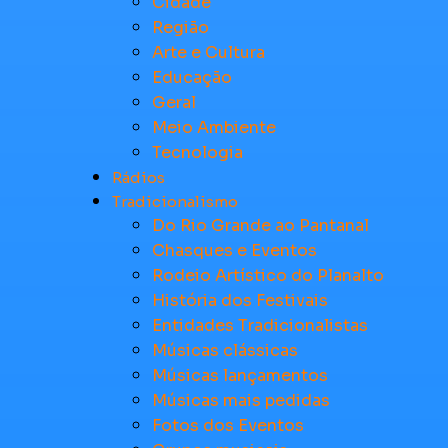
Cidade
Região
Arte e Cultura
Educação
Geral
Meio Ambiente
Tecnologia
Rádios
Tradicionalismo
Do Rio Grande ao Pantanal
Chasques e Eventos
Rodeio Artístico do Planalto
História dos Festivais
Entidades Tradicionalistas
Músicas clássicas
Músicas lançamentos
Músicas mais pedidas
Fotos dos Eventos