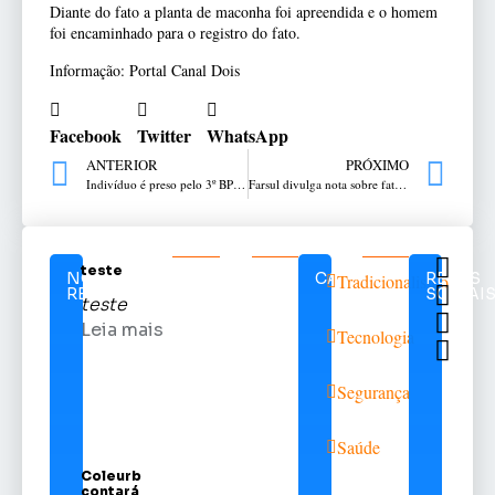
Diante do fato a planta de maconha foi apreendida e o homem
foi encaminhado para o registro do fato.
Informação: Portal Canal Dois
Facebook
Twitter
WhatsApp
ANTERIOR
PRÓXIMO
Indivíduo é preso pelo 3º BPChq em Tramandaí
Farsul divulga nota sobre fatos registrados em Brasília no dia 8 de janeiro
teste
NOTÍCIAS
CATEGORIAS
REDES
Tradicionalismo
RELACIONADAS
SOCIAI
teste
Leia mais
Tecnologia
Segurança
Saúde
Coleurb
contará