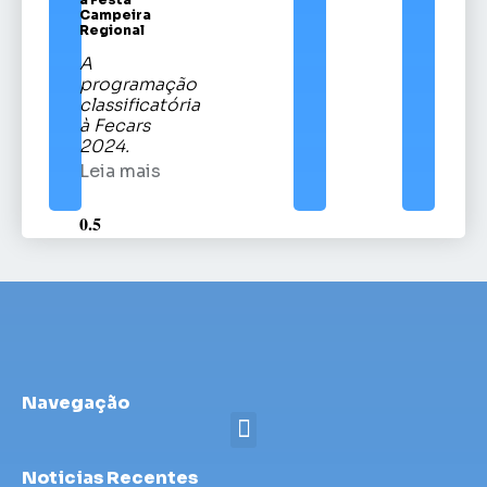
Campeira
Regional
A
programação
classificatória
à Fecars
2024.
Leia mais
Navegação
Noticias Recentes