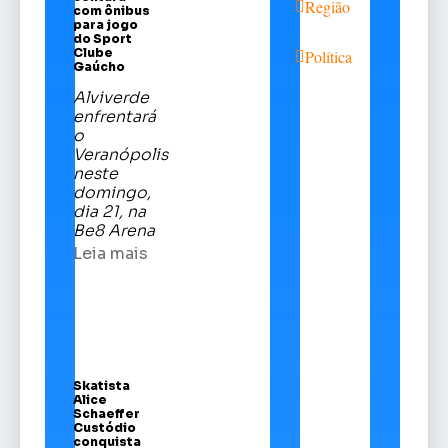
Região
com ônibus
para jogo
do Sport
Clube
Política
Gaúcho
Alviverde
enfrentará
o
Veranópolis
neste
domingo,
dia 21, na
Be8 Arena
Leia mais
Skatista
Alice
Schaeffer
Custódio
conquista