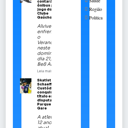
Saúde
contará com
ônibus para
Região
jogo do Sport
Clube
Política
Gaúcho
Alviverde
enfrentará
o
Veranópolis
neste
domingo,
dia 21, na
Be8 Arena
Leia mais
Skatista Alice
Schaeffer
Custódio
conquista
título em
disputa no
Parque da
Gare
A atleta de
12 anos é a
atual