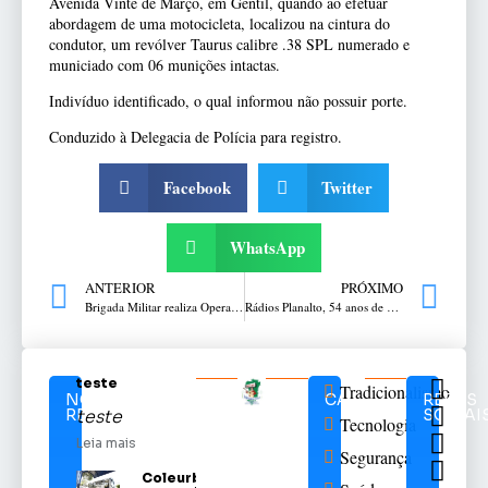
Avenida Vinte de Março, em Gentil, quando ao efetuar
abordagem de uma motocicleta, localizou na cintura do
condutor, um revólver Taurus calibre .38 SPL numerado e
municiado com 06 munições intactas.
Indivíduo identificado, o qual informou não possuir porte.
Conduzido à Delegacia de Polícia para registro.
Facebook
Twitter
WhatsApp
ANTERIOR
PRÓXIMO
Brigada Militar realiza Operação de Combate à Caça Ilegal e Pesca Predatória, na Barragem de Ernestina
Rádios Planalto, 54 anos de história na radiodifusão!
teste
Tradicionalismo
NOTÍCIAS
CATEGORIAS
REDES
RELACIONADAS
SOCIAI
teste
Tecnologia
Leia mais
Segurança
Coleurb