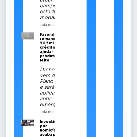
campeã
estadual da
modalidade
Leia mais
Fazenda
remaneja R$
707 mi em
crédito para
ajudar
produtores de
leite
Dinheiro
vem do
Plano Safra
e será
aplicado em
linha
emergencial
Leia mais
Investigado
por
homicídios
acaba preso