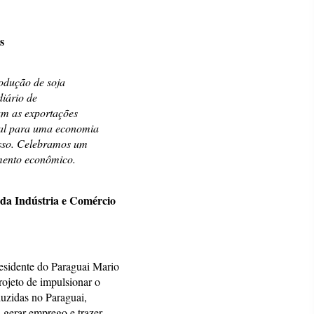
s
rodução de soja
diário de
ram as exportações
ral para uma economia
isso. Celebramos um
imento econômico.
 da Indústria e Comércio
esidente do Paraguai Mario
ojeto de impulsionar o
duzidas no Paraguai,
, gerar emprego e trazer