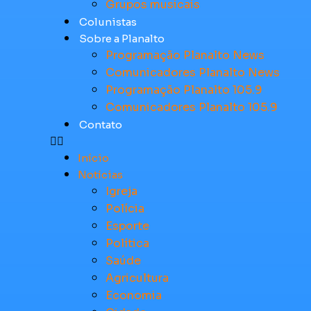
Grupos musicais
Colunistas
Sobre a Planalto
Programação Planalto News
Comunicadores Planalto News
Programação Planalto 105.9
Comunicadores Planalto 105.9
Contato
Início
Notícias
Igreja
Polícia
Esporte
Política
Saúde
Agricultura
Economia