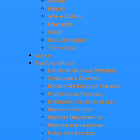
Cidade
Região
Arte e Cultura
Educação
Geral
Meio Ambiente
Tecnologia
Rádios
Tradicionalismo
Do Rio Grande ao Pantanal
Chasques e Eventos
Rodeio Artístico do Planalto
História dos Festivais
Entidades Tradicionalistas
Músicas clássicas
Músicas lançamentos
Músicas mais pedidas
Fotos dos Eventos