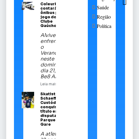
Coleurb
Saúde
contará com
ônibus para
Região
jogo do Sport
Clube
Política
Gaúcho
Alviverde
enfrentará
o
Veranópolis
neste
domingo,
dia 21, na
Be8 Arena
Leia mais
Skatista Alice
Schaeffer
Custódio
conquista
título em
disputa no
Parque da
Gare
A atleta de