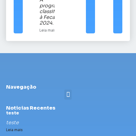
A
programação
classificatória
à Fecars
2024.
Leia mais
Navegação
Noticias Recentes
teste
teste
Leia mais