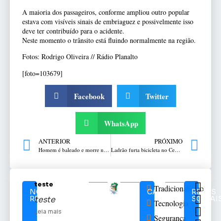
A maioria dos passageiros, conforme ampliou outro popular
estava com visíveis sinais de embriaguez e possivelmente isso
deve ter contribuído para o acidente.
Neste momento o trânsito está fluindo normalmente na região.
Fotos: Rodrigo Oliveira // Rádio Planalto
[foto=103679]
Facebook
Twitter
WhatsApp
ANTERIOR
PRÓXIMO
Homem é baleado e morre no hospital em Passo Fundo
Ladrão furta bicicleta no Centro de Passo Fundo
teste
Tradicionalismo
NOTÍCIAS
CATEGORIAS
REDES
RELACIONADAS
SOCIAI
teste
Tecnologia
Leia mais
Segurança