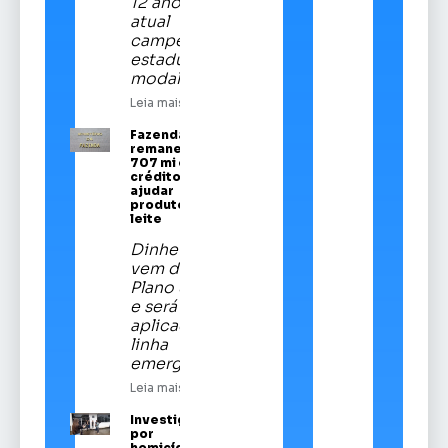
12 anos é a
atual
campeã
estadual da
modalidade
Leia mais
Fazenda
remaneja R$
707 mi em
crédito para
ajudar
produtores de
leite
Dinheiro
vem do
Plano Safra
e será
aplicado em
linha
emergencial
Leia mais
Investigado
por
homicídios