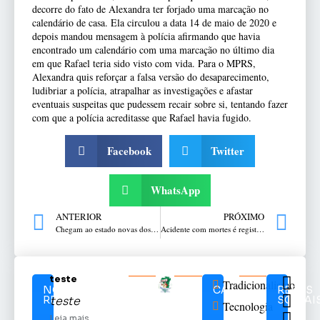
decorre do fato de Alexandra ter forjado uma marcação no
calendário de casa. Ela circulou a data 14 de maio de 2020 e
depois mandou mensagem à polícia afirmando que havia
encontrado um calendário com uma marcação no último dia
em que Rafael teria sido visto com vida. Para o MPRS,
Alexandra quis reforçar a falsa versão do desaparecimento,
ludibriar a polícia, atrapalhar as investigações e afastar
eventuais suspeitas que pudessem recair sobre si, tentando fazer
com que a polícia acreditasse que Rafael havia fugido.
Facebook
Twitter
WhatsApp
ANTERIOR
PRÓXIMO
Chegam ao estado novas doses para imunização de crianças contra a Covid-19
Acidente com mortes é registado na ERS-129 em Guaporé
teste
Tradicionalismo
NOTÍCIAS
CATEGORIAS
REDES
RELACIONADAS
SOCIAI
teste
Tecnologia
Leia mais