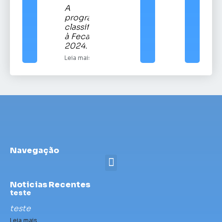
A
programação
classificatória
à Fecars
2024.
Leia mais
Navegação
Noticias Recentes
teste
teste
Leia mais