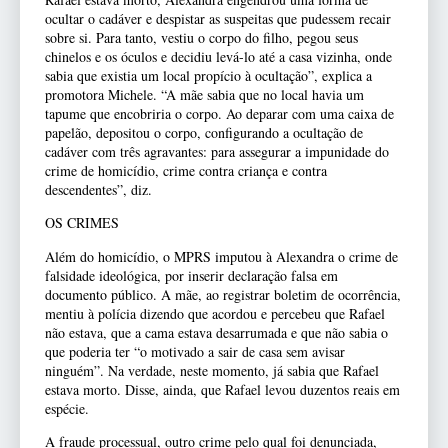
ocultar o cadáver e despistar as suspeitas que pudessem recair
sobre si. Para tanto, vestiu o corpo do filho, pegou seus
chinelos e os óculos e decidiu levá-lo até a casa vizinha, onde
sabia que existia um local propício à ocultação”, explica a
promotora Michele. “A mãe sabia que no local havia um
tapume que encobriria o corpo. Ao deparar com uma caixa de
papelão, depositou o corpo, configurando a ocultação de
cadáver com três agravantes: para assegurar a impunidade do
crime de homicídio, crime contra criança e contra
descendentes”, diz.
OS CRIMES
Além do homicídio, o MPRS imputou à Alexandra o crime de
falsidade ideológica, por inserir declaração falsa em
documento público. A mãe, ao registrar boletim de ocorrência,
mentiu à polícia dizendo que acordou e percebeu que Rafael
não estava, que a cama estava desarrumada e que não sabia o
que poderia ter “o motivado a sair de casa sem avisar
ninguém”. Na verdade, neste momento, já sabia que Rafael
estava morto. Disse, ainda, que Rafael levou duzentos reais em
espécie.
A fraude processual, outro crime pelo qual foi denunciada,