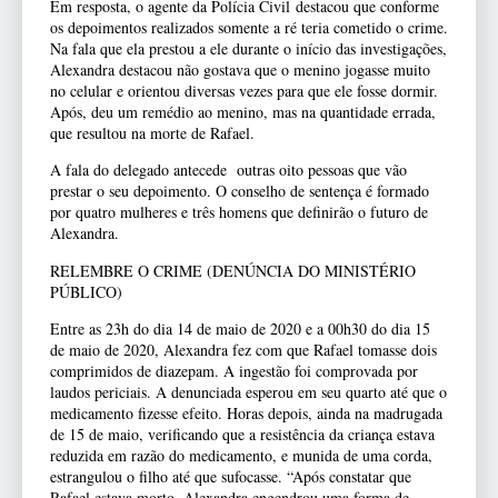
Em resposta, o agente da Polícia Civil destacou que conforme
os depoimentos realizados somente a ré teria cometido o crime.
Na fala que ela prestou a ele durante o início das investigações,
Alexandra destacou não gostava que o menino jogasse muito
no celular e orientou diversas vezes para que ele fosse dormir.
Após, deu um remédio ao menino, mas na quantidade errada,
que resultou na morte de Rafael.
A fala do delegado antecede outras oito pessoas que vão
prestar o seu depoimento. O conselho de sentença é formado
por quatro mulheres e três homens que definirão o futuro de
Alexandra.
RELEMBRE O CRIME (DENÚNCIA DO MINISTÉRIO
PÚBLICO)
Entre as 23h do dia 14 de maio de 2020 e a 00h30 do dia 15
de maio de 2020, Alexandra fez com que Rafael tomasse dois
comprimidos de diazepam. A ingestão foi comprovada por
laudos periciais. A denunciada esperou em seu quarto até que o
medicamento fizesse efeito. Horas depois, ainda na madrugada
de 15 de maio, verificando que a resistência da criança estava
reduzida em razão do medicamento, e munida de uma corda,
estrangulou o filho até que sufocasse. “Após constatar que
Rafael estava morto, Alexandra engendrou uma forma de