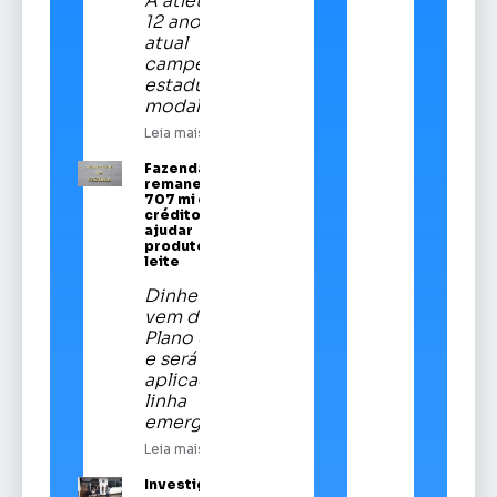
A atleta de
12 anos é a
atual
campeã
estadual da
modalidade
Leia mais
Fazenda
remaneja R$
707 mi em
crédito para
ajudar
produtores de
leite
Dinheiro
vem do
Plano Safra
e será
aplicado em
linha
emergencial
Leia mais
Investigado