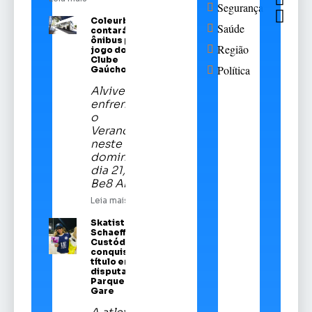
Segurança
Coleurb
Saúde
contará com
ônibus para
Região
jogo do Sport
Clube
Política
Gaúcho
Alviverde
enfrentará
o
Veranópolis
neste
domingo,
dia 21, na
Be8 Arena
Leia mais
Skatista Alice
Schaeffer
Custódio
conquista
título em
disputa no
Parque da
Gare