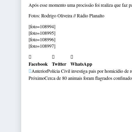
Após esse momento uma procissão foi realiza que faz pa
Fotos: Rodrigo Oliveira // Rádio Planalto
[foto=108994]
[foto=108995]
[foto=108996]
[foto=108997]
Facebook
Twitter
WhatsApp
Anterior
Polícia Civil investiga pais por homicídio d
Próximo
Cerca de 80 animais foram flagrados confinad