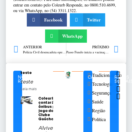
entrar em contato pelo Coleurb Responde, no 0800.510.4699,
ou via WhatsApp, no (54) 3311.1322.
Facebook
Twitter
WhatsApp
ANTERIOR
PRÓXIMO
Polícia Civil desencadeia operação RESCALDO em Sarandi
Passo Fundo inicia a vacinação contra a gripe nesta segunda-feira
teste
Tradicionalismo
NOTÍCIAS
CATEGORIAS
REDES
RELACIONADAS
SOCIAI
teste
Tecnologia
Leia mais
Segurança
Coleurb
Saúde
contará com
ônibus para
Região
jogo do Sport
Clube
Política
Gaúcho
Alviverde