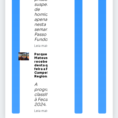
suspeitos
de
homicídios
apenas
nesta
semana em
Passo
Fundo
Leia mais
Parque Vítor
Mateus Teixeira
recebe a partir
desta quinta-
feira a Festa
Campeira
Regional
A
programação
classificatória
à Fecars
2024.
Leia mais