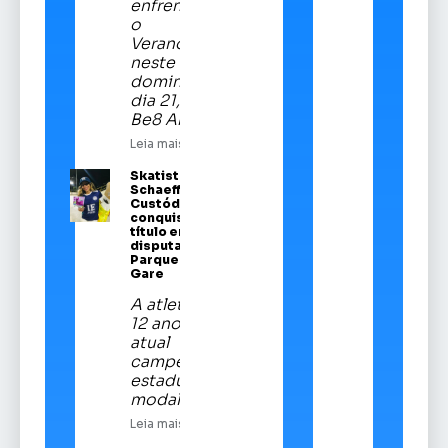
enfrentará
o
Veranópolis
neste
domingo,
dia 21, na
Be8 Arena
Leia mais
Skatista Alice
Schaeffer
Custódio
conquista
título em
disputa no
Parque da
Gare
A atleta de
12 anos é a
atual
campeã
estadual da
modalidade
Leia mais