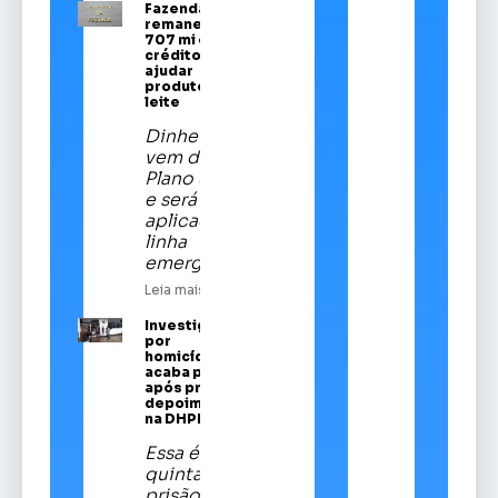
Fazenda
remaneja R$
707 mi em
crédito para
ajudar
produtores de
leite
Dinheiro
vem do
Plano Safra
e será
aplicado em
linha
emergencial
Leia mais
Investigado
por
homicídios
acaba preso
após prestar
depoimento
na DHPP
Essa é a
quinta
prisão de