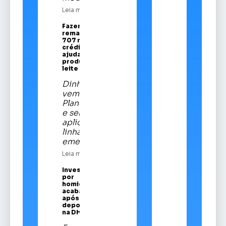
Leia mais
Fazenda
remaneja R$
707 mi em
crédito para
ajudar
produtores de
leite
Dinheiro
vem do
Plano Safra
e será
aplicado em
linha
emergencial
Leia mais
Investigado
por
homicídios
acaba preso
após prestar
depoimento
na DHPP