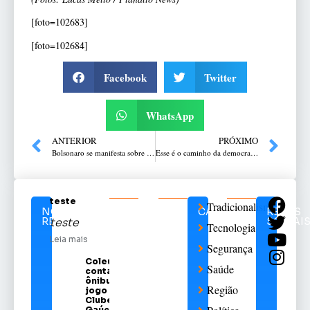
[foto=102683]
[foto=102684]
Facebook
Twitter
WhatsApp
ANTERIOR
PRÓXIMO
Bolsonaro se manifesta sobre atos em Brasília
Esse é o caminho da democracia?
teste
Tradicionalismo
NOTÍCIAS
CATEGORIAS
REDES
RELACIONADAS
SOCIAI
teste
Tecnologia
Leia mais
Segurança
Coleurb
Saúde
contará com
ônibus para
Região
jogo do Sport
Clube
Gaúcho