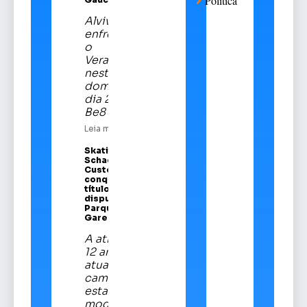
Política
Alviverde
enfrentará
o
Veranópolis
neste
domingo,
dia 21, na
Be8 Arena
Leia mais
Skatista Alice
Schaeffer
Custódio
conquista
título em
disputa no
Parque da
Gare
A atleta de
12 anos é a
atual
campeã
estadual da
modalidade