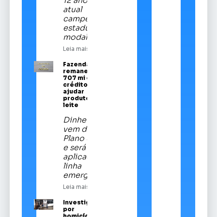
12 anos é a
atual
campeã
estadual da
modalidade
Leia mais
Fazenda
remaneja R$
707 mi em
crédito para
ajudar
produtores de
leite
Dinheiro
vem do
Plano Safra
e será
aplicado em
linha
emergencial
Leia mais
Investigado
por
homicídios