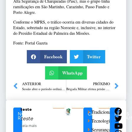
Alta Segurança de Charqueadas (Pasc), mas o grupo tinha
ramificações em São Martinho, Carazinho, Passo Fundo e
Porto Alegre.
Conforme o MPRS, o tráfico ocorria em diversas cidades do
Estado, sobretudo na região Noroeste e, inclusive, no interior
do Presídio Estadual de Palmeira das Missões.
Fonte: Portal Gazeta
Facebook
Twitter
WhatsApp
ANTERIOR
PRÓXIMO
Sessão abre o período ordinário de 2023 na Câmara de Vereadores de Passo Fundo
Brigada Militar efetua prisão por tráfico de drogas que vinham para Passo Fundo, em Nonoai
teste
Tradicionalismo
NOTÍCIAS
CATEGORIAS
REDES
RELACIONADAS
SOCIAI
teste
Tecnologia
Leia mais
Segurança