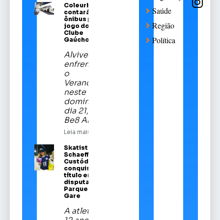
Coleurb
Saúde
contará com
ônibus para
Região
jogo do Sport
Clube
Política
Gaúcho
Alviverde
enfrentará
o
Veranópolis
neste
domingo,
dia 21, na
Be8 Arena
Leia mais
Skatista Alice
Schaeffer
Custódio
conquista
título em
disputa no
Parque da
Gare
A atleta de