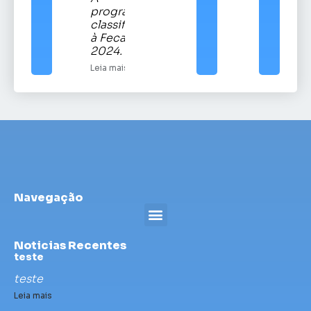
programação
classificatória
à Fecars
2024.
Leia mais
Navegação
Noticias Recentes
teste
teste
Leia mais