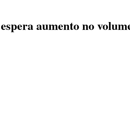
espera aumento no volume
Neste ano a expectativa é
estacado entre os
as restrições que ela