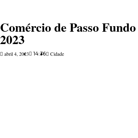
Comércio de Passo Fundo 
2023
abril 4, 2023
14:36
Cidade
Falta cinco dias para a Páscoa e os reflexos dessa data
começam a ser sentidos do comércio de Passo Fundo. 
muito positiva com relação as vendas e o fator mais d
empresários segue sendo o afastamento da pandemia e 
colocava.