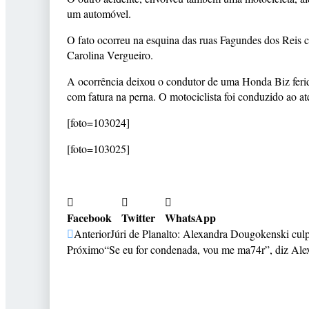
um automóvel.
O fato ocorreu na esquina das ruas Fagundes dos Reis 
Carolina Vergueiro.
A ocorrência deixou o condutor de uma Honda Biz ferid
com fatura na perna. O motociclista foi conduzido ao a
[foto=103024]
[foto=103025]
Facebook
Twitter
WhatsApp
Anterior
Júri de Planalto: Alexandra Dougokenski culp
Próximo
“Se eu for condenada, vou me ma74r”, diz Ale