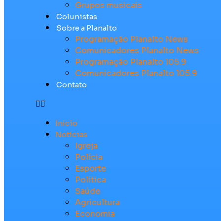
Grupos musicais
Colunistas
Sobre a Planalto
Programação Planalto News
Comunicadores Planalto News
Programação Planalto 105.9
Comunicadores Planalto 105.9
Contato
Início
Notícias
Igreja
Polícia
Esporte
Política
Saúde
Agricultura
Economia