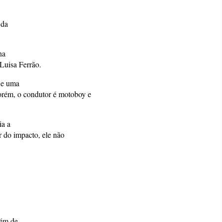
 da
na
Luisa Ferrão.
 e uma
rém, o condutor é motoboy e
ia a
r do impacto, ele não
lém de