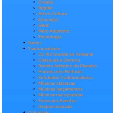
Cidade
Região
Arte e Cultura
Educação
Geral
Meio Ambiente
Tecnologia
Rádios
Tradicionalismo
Do Rio Grande ao Pantanal
Chasques e Eventos
Rodeio Artístico do Planalto
História dos Festivais
Entidades Tradicionalistas
Músicas clássicas
Músicas lançamentos
Músicas mais pedidas
Fotos dos Eventos
Grupos musicais
Colunistas