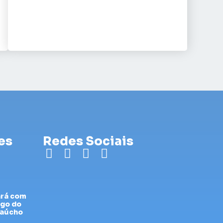
es
Redes Sociais
ará com
ogo do
Gaúcho