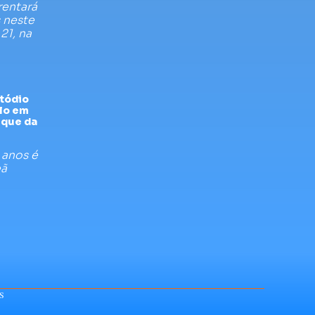
rentará
 neste
21, na
tódio
ulo em
rque da
 anos é
eã
S