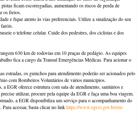
pistas ficam escorregadias, aumentando os riscos de perda de
r os freios.
ade e fique atento às vias preferenciais. Utilize a sinalização do seu
faróis.
useie o telefone celular. Cuide dos pedestres, dos ciclistas e dos
rangem 630 km de rodovias em 10 praças de pedágio. As equipes
rabalho fica a cargo da Transul Emergências Médicas. Para acionar o
as estradas, os guinchos para atendimento poderão ser acionados pelo
io com Bombeiros Voluntários de vários municípios.
, a EGR oferece estrutura com sala de atendimento, sanitários e
so precise utilizar, procure pela equipe da EGR e faça uma boa viagem.
formado, a EGR disponibiliza um serviço para o acompanhamento do
 Para acessar, basta clicar no link
https://www.egr.rs.gov.br/em-