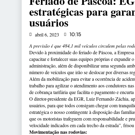
Feriado de Páscoa: EG
estratégicas para gara
usuários
abril 6, 2023
10:15
A previsão é que 484,1 mil veículos circulem pelas rod
Devido à proximidade do feriado de Páscoa, a Empresa
capacitar e fortalecer suas equipes próprias e expandir 
administração, além de disponibilizar uma segunda am
número de veículos que irão se deslocar por diversas r
Além da mobilização para evitar a ocorrência de aciden
trabalho para agilizar o atendimento aos condutores na
de cobrança tarifária que facilita o pagamento e encurta
O diretor-presidente da EGR, Luiz Fernando Záchia, ap
usuários, para que todos consigam chegar com tranquil
estratégica o nosso contingente à disposição das família
que os motoristas trafeguem com responsabilidade e pru
velocidade indicados em cada trecho da estrada”, frisou 
Movimentação nas rodovias: