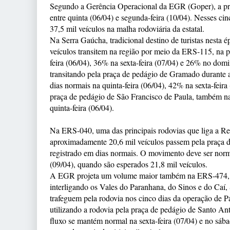
Segundo a Gerência Operacional da EGR (Goper), a prev
entre quinta (06/04) e segunda-feira (10/04). Nesses ci
37,5 mil veículos na malha rodoviária da estatal.
Na Serra Gaúcha, tradicional destino de turistas nesta 
veículos transitem na região por meio da ERS-115, na 
feira (06/04), 36% na sexta-feira (07/04) e 26% no dom
transitando pela praça de pedágio de Gramado durante 
dias normais na quinta-feira (06/04), 42% na sexta-fei
praça de pedágio de São Francisco de Paula, também n
quinta-feira (06/04).
Na ERS-040, uma das principais rodovias que liga a Reg
aproximadamente 20,6 mil veículos passem pela praça 
registrado em dias normais. O movimento deve ser norm
(09/04), quando são esperados 21,8 mil veículos.
A EGR projeta um volume maior também na ERS-474, 
interligando os Vales do Paranhana, do Sinos e do Caí, 
trafeguem pela rodovia nos cinco dias da operação de Pá
utilizando a rodovia pela praça de pedágio de Santo 
fluxo se mantém normal na sexta-feira (07/04) e no s