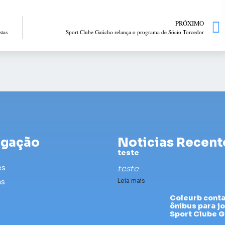
PRÓXIMO
stas
Sport Clube Gaúcho relança o programa de Sócio Torcedor
gação
Noticias Recent
teste
es
teste
Leia mais
as
Coleurb cont
ônibus para j
Sport Clube 