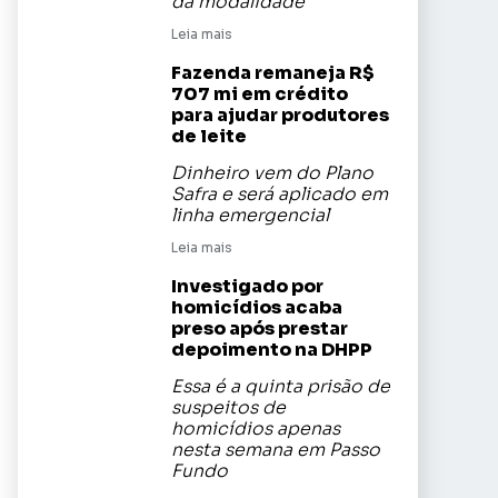
da modalidade
Leia mais
Fazenda remaneja R$
707 mi em crédito
para ajudar produtores
de leite
Dinheiro vem do Plano
Safra e será aplicado em
linha emergencial
Leia mais
Investigado por
homicídios acaba
preso após prestar
depoimento na DHPP
Essa é a quinta prisão de
suspeitos de
homicídios apenas
nesta semana em Passo
Fundo