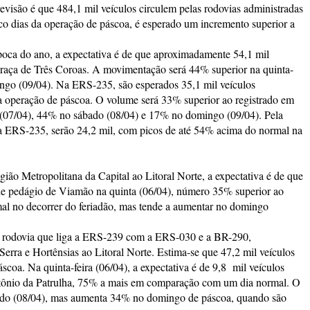
isão é que 484,1 mil veículos circulem pelas rodovias administradas
nco dias da operação de páscoa, é esperado um incremento superior a
época do ano, a expectativa é de que aproximadamente 54,1 mil
praça de Três Coroas. A movimentação será 44% superior na quinta-
ingo (09/04). Na ERS-235, são esperados 35,1 mil veículos
a operação de páscoa. O volume será 33% superior ao registrado em
ra (07/04), 44% no sábado (08/04) e 17% no domingo (09/04). Pela
a ERS-235, serão 24,2 mil, com picos de até 54% acima do normal na
ião Metropolitana da Capital ao Litoral Norte, a expectativa é de que
de pedágio de Viamão na quinta (06/04), número 35% superior ao
al no decorrer do feriadão, mas tende a aumentar no domingo
rodovia que liga a ERS-239 com a ERS-030 e a BR-290,
Serra e Hortênsias ao Litoral Norte. Estima-se que 47,2 mil veículos
scoa. Na quinta-feira (06/04), a expectativa é de 9,8 mil veículos
Antônio da Patrulha, 75% a mais em comparação com um dia normal. O
ábado (08/04), mas aumenta 34% no domingo de páscoa, quando são