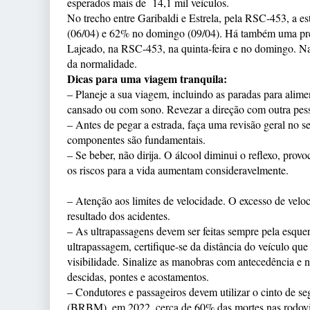
esperados mais de 14,1 mil veículos.
No trecho entre Garibaldi e Estrela, pela RSC-453, a es
(06/04) e 62% no domingo (09/04). Há também uma pre
Lajeado, na RSC-453, na quinta-feira e no domingo. Na
da normalidade.
Dicas para uma viagem tranquila:
– Planeje a sua viagem, incluindo as paradas para alimen
cansado ou com sono. Revezar a direção com outra pess
– Antes de pegar a estrada, faça uma revisão geral no se
componentes são fundamentais.
– Se beber, não dirija. O álcool diminui o reflexo, prov
os riscos para a vida aumentam consideravelmente.
– Atenção aos limites de velocidade. O excesso de velo
resultado dos acidentes.
– As ultrapassagens devem ser feitas sempre pela esque
ultrapassagem, certifique-se da distância do veículo que
visibilidade. Sinalize as manobras com antecedência e n
descidas, pontes e acostamentos.
– Condutores e passageiros devem utilizar o cinto de s
(BRBM), em 2022, cerca de 60% das mortes nas rodovias