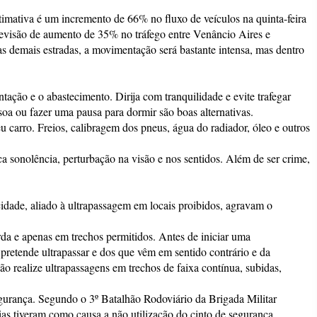
timativa é um incremento de 66% no fluxo de veículos na quinta-feira
visão de aumento de 35% no tráfego entre Venâncio Aires e
s demais estradas, a movimentação será bastante intensa, mas dentro
tação e o abastecimento. Dirija com tranquilidade e evite trafegar
oa ou fazer uma pausa para dormir são boas alternativas.
u carro. Freios, calibragem dos pneus, água do radiador, óleo e outros
oca sonolência, perturbação na visão e nos sentidos. Além de ser crime,
cidade, aliado à ultrapassagem em locais proibidos, agravam o
rda e apenas em trechos permitidos. Antes de iniciar uma
 pretende ultrapassar e dos que vêm em sentido contrário e da
ão realize ultrapassagens em trechos de faixa contínua, subidas,
egurança. Segundo o 3º Batalhão Rodoviário da Brigada Militar
 tiveram como causa a não utilização do cinto de segurança.