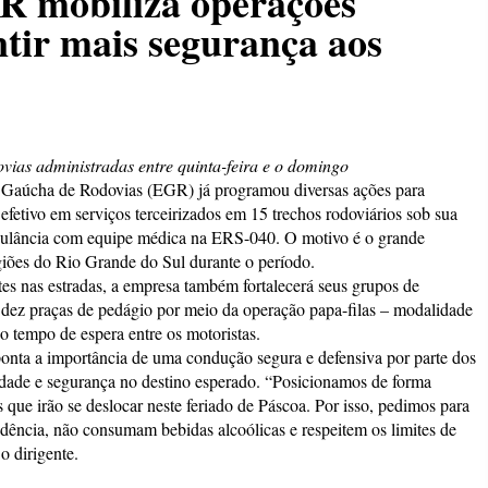
R mobiliza operações
ntir mais segurança aos
ovias administradas entre quinta-feira e o domingo
 Gaúcha de Rodovias (EGR) já programou diversas ações para
o efetivo em serviços terceirizados em 15 trechos rodoviários sob sua
bulância com equipe médica na ERS-040. O motivo é o grande
egiões do Rio Grande do Sul durante o período.
tes nas estradas, a empresa também fortalecerá seus grupos de
s dez praças de pedágio por meio da operação papa-filas – modalidade
 o tempo de espera entre os motoristas.
onta a importância de uma condução segura e defensiva por parte dos
idade e segurança no destino esperado. “Posicionamos de forma
s que irão se deslocar neste feriado de Páscoa. Por isso, pedimos para
dência, não consumam bebidas alcoólicas e respeitem os limites de
o dirigente.