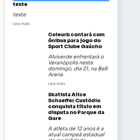
teste
teste
Leia mais
Coleurb contará com
ônibus para jogo do
Sport Clube Gaúcho
Alviverde enfrentará o
Veranópolis neste
domingo, dia 21, na Be8
Arena
Leia mais
Skatista Alice
Schaeffer Custódio
conquista título em
disputa no Parque da
Gare
A atleta de 12 anos é a
atual campeã estadual