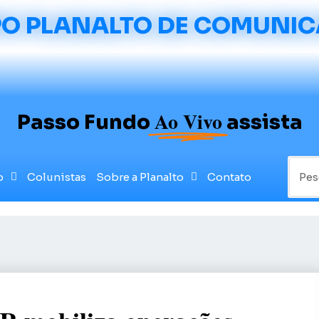
O PLANALTO DE COMUNI
Ao Vivo
Passo Fundo
assista
o
Colunistas
Sobre a Planalto
Contato