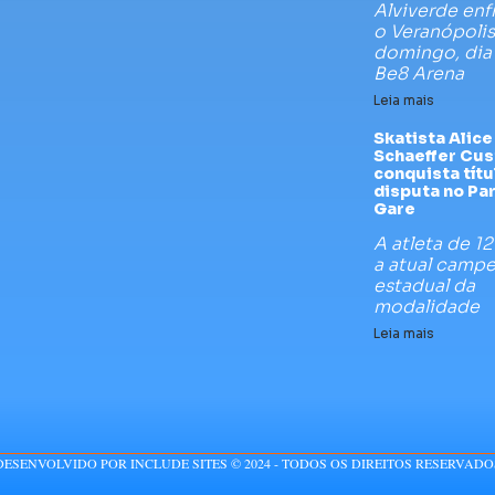
Alviverde enf
o Veranópolis
domingo, dia 
Be8 Arena
Leia mais
Skatista Alice
Schaeffer Cus
conquista tít
disputa no Pa
Gare
A atleta de 12
a atual camp
estadual da
modalidade
Leia mais
DESENVOLVIDO POR INCLUDE SITES © 2024 - TODOS OS DIREITOS RESERVADO