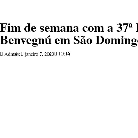
Fim de semana com a 37ª
Benvegnú em São Domingo
Admsite
janeiro 7, 2023
10:14
É neste fim de semana
Vocacional em honra 
de São Domingos do S
Sob coordenação do Pa
romaria do ano na ár