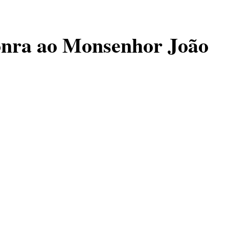
onra ao Monsenhor João
iro a 37ª Romaria
nvegnú, no município
 essa é a primeira
 Passo Fundo.