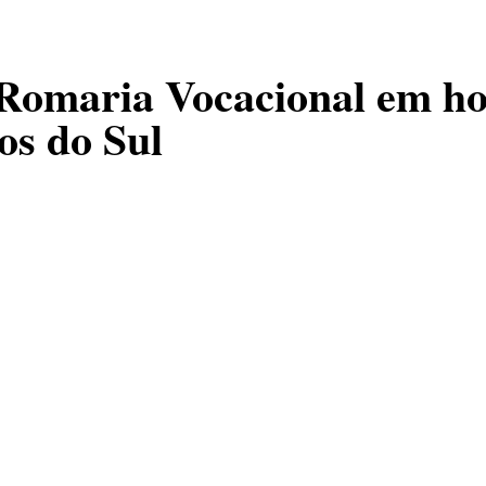
 Romaria Vocacional em h
s do Sul
, dias 07 e 08 de jane
ao Monsenhor João Be
ul.
dre Dalci Debastiani,
ea da Arquidiocese de