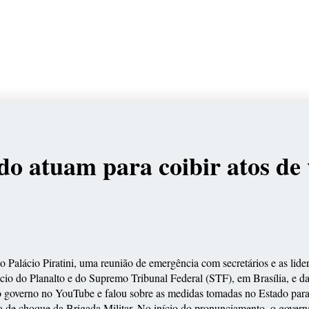
do atuam para coibir atos de
 Palácio Piratini, uma reunião de emergência com secretários e as lider
io do Planalto e do Supremo Tribunal Federal (STF), em Brasília, e d
o governo no YouTube e falou sobre as medidas tomadas no Estado para r
ropa de choque da Brigada Militar. No início do pronunciamento, o gov