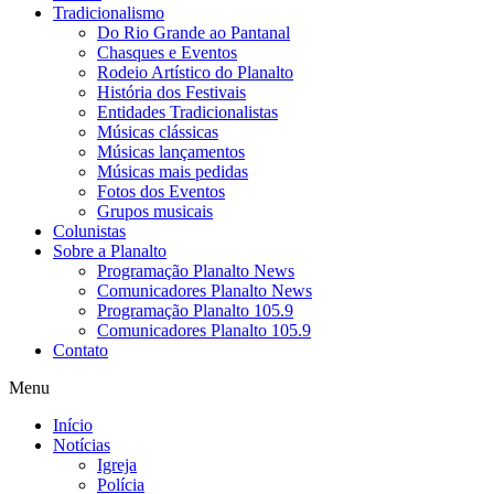
Tradicionalismo
Do Rio Grande ao Pantanal
Chasques e Eventos
Rodeio Artístico do Planalto
História dos Festivais
Entidades Tradicionalistas
Músicas clássicas
Músicas lançamentos
Músicas mais pedidas
Fotos dos Eventos
Grupos musicais
Colunistas
Sobre a Planalto
Programação Planalto News
Comunicadores Planalto News
Programação Planalto 105.9
Comunicadores Planalto 105.9
Contato
Menu
Início
Notícias
Igreja
Polícia