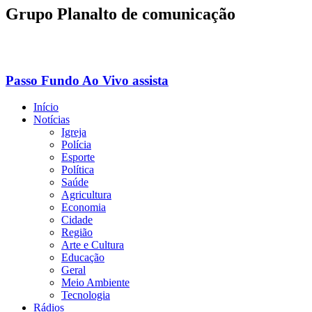
Pular
Grupo Planalto de comunicação
para
o
conteúdo
Passo Fundo
Ao Vivo
assista
Início
Notícias
Igreja
Polícia
Esporte
Política
Saúde
Agricultura
Economia
Cidade
Região
Arte e Cultura
Educação
Geral
Meio Ambiente
Tecnologia
Rádios