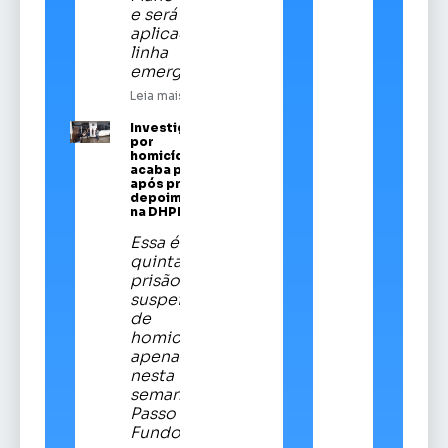
e será
aplicado em
linha
emergencial
Leia mais
Investigado
por
homicídios
acaba preso
após prestar
depoimento
na DHPP
Essa é a
quinta
prisão de
suspeitos
de
homicídios
apenas
nesta
semana em
Passo
Fundo