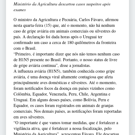
Ministério da Agricultura descartou casos suspeitos após
exames
O ministro da Agricultura e Pecuária, Carlos Fávaro, afirmou
nesta quarta-feira (15) que, até o momento, não há nenhum
caso de gripe aviária em animais comerciais ou silvestres do
país. A declaração foi dada horas após o Uruguai ter
confirmado um caso a cerca de 180 quilômetros da fronteira
com o Brasil.
“Primeiro, é importante dizer que nós não temos nenhum caso
de H1N5 presente no Brasil. Portanto, o nosso status de livre
de gripe aviária continua”, disse a jornalistas.
A influenza aviária (H1N5), também conhecida como gripe
aviária, é uma doença viral altamente contagiosa que afeta
principalmente aves domésticas e silvestres. Até o momento,
foram notificados focos da doença em países vizinhos como
Colômbia, Equador, Venezuela, Peru, Chile, Argentina e
Uruguai. Em alguns desses países, como Bolívia, Peru e
Equador, os casos foram registrados em animais de granjas
comerciais. Nos demais países, as notificações foram reportadas
em aves silvestres.
“O importante é que vamos tomar medidas, que é fortalecer a
vigilância ativa, que é fortalecer a nossa fiscalização, pelo
Ministério da Agricultura”, acrescentou Fávaro. Ele descartou