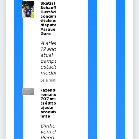
Skatista Alice
Schaeffer
Custódio
conquista
título em
disputa no
Parque da
Gare
A atleta de
12 anos é a
atual
campeã
estadual da
modalidade
Leia mais
Fazenda
remaneja R$
707 mi em
crédito para
ajudar
produtores de
leite
Dinheiro
vem do
Plano Safra