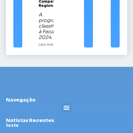
Campeira
Regional
A
programação
classificatória
à Fecars
2024.
Leia mais
Navegação
Noticias Recentes
teste