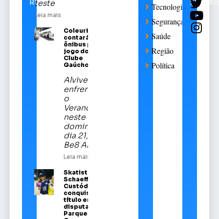
RELACIONADAS
SOCIAI
teste
Tecnologia
Leia mais
Segurança
Coleurb
Saúde
contará com
ônibus para
Região
jogo do Sport
Clube
Política
Gaúcho
Alviverde
enfrentará
o
Veranópolis
neste
domingo,
dia 21, na
Be8 Arena
Leia mais
Skatista Alice
Schaeffer
Custódio
conquista
título em
disputa no
Parque da