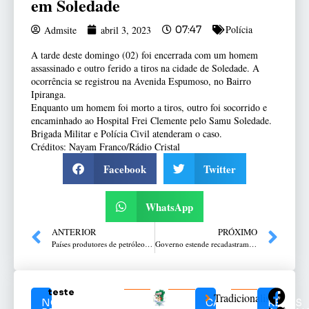
em Soledade
Polícia
Admsite
abril 3, 2023
07:47
A tarde deste domingo (02) foi encerrada com um homem
assassinado e outro ferido a tiros na cidade de Soledade. A
ocorrência se registrou na Avenida Espumoso, no Bairro
Ipiranga.
Enquanto um homem foi morto a tiros, outro foi socorrido e
encaminhado ao Hospital Frei Clemente pelo Samu Soledade.
Brigada Militar e Polícia Civil atenderam o caso.
Créditos: Nayam Franco/Rádio Cristal
Facebook
Twitter
WhatsApp
ANTERIOR
PRÓXIMO
Países produtores de petróleo anunciam corte de produção, e efeitos podem chegar aos combustíveis no Brasil
Governo estende recadastramento de armas até 3 de maio
teste
Tradicionalismo
NOTÍCIAS
CATEGORIAS
REDES