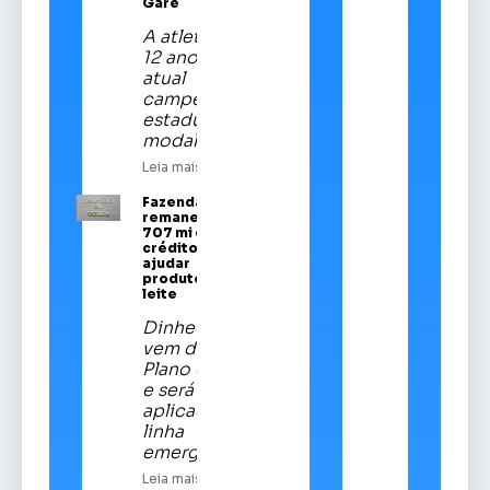
Gare
A atleta de
12 anos é a
atual
campeã
estadual da
modalidade
Leia mais
Fazenda
remaneja R$
707 mi em
crédito para
ajudar
produtores de
leite
Dinheiro
vem do
Plano Safra
e será
aplicado em
linha
emergencial
Leia mais