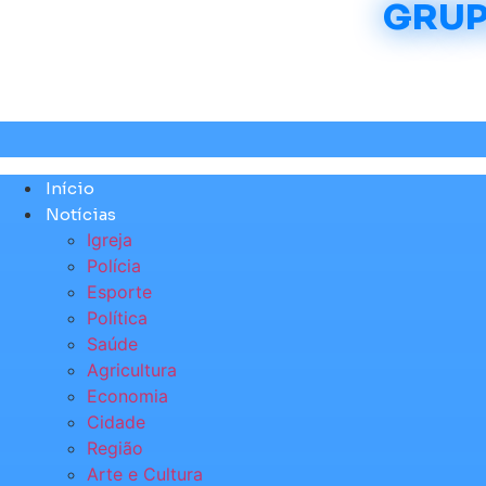
GRUP
Pular
para
o
conteúdo
Início
Notícias
Igreja
Polícia
Esporte
Política
Saúde
Agricultura
Economia
Cidade
Região
Arte e Cultura