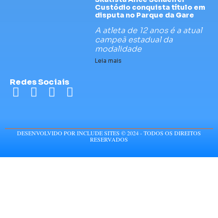
Custódio conquista título em
disputa no Parque da Gare
A atleta de 12 anos é a atual
campeã estadual da
modalidade
Leia mais
Redes Sociais
DESENVOLVIDO POR INCLUDE SITES © 2024 - TODOS OS DIREITOS
RESERVADOS