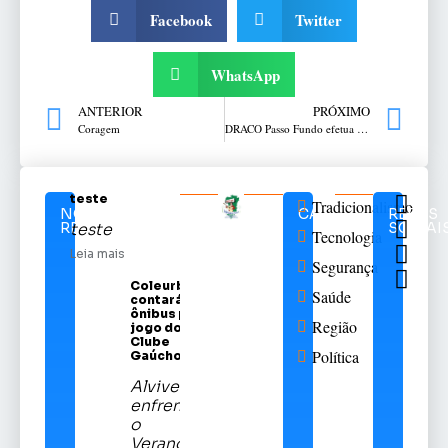
Facebook
Twitter
WhatsApp
ANTERIOR
PRÓXIMO
Coragem
DRACO Passo Fundo efetua prisão no bairro Planaltina
teste
Tradicionalismo
NOTÍCIAS
CATEGORIAS
REDES
RELACIONADAS
SOCIAI
teste
Tecnologia
Leia mais
Segurança
Coleurb
Saúde
contará com
ônibus para
Região
jogo do Sport
Clube
Política
Gaúcho
Alviverde
enfrentará
o
Veranópolis