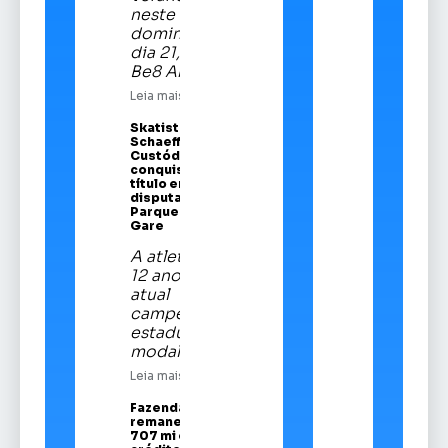
neste
domingo,
dia 21, na
Be8 Arena
Leia mais
Skatista Alice
Schaeffer
Custódio
conquista
título em
disputa no
Parque da
Gare
A atleta de
12 anos é a
atual
campeã
estadual da
modalidade
Leia mais
Fazenda
remaneja R$
707 mi em