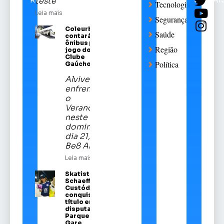
teste
Tecnologia
Leia mais
Segurança
Coleurb
Saúde
contará com
ônibus para
Região
jogo do Sport
Clube
Política
Gaúcho
Alviverde
enfrentará
o
Veranópolis
neste
domingo,
dia 21, na
Be8 Arena
Leia mais
Skatista Alice
Schaeffer
Custódio
conquista
título em
disputa no
Parque da
Gare