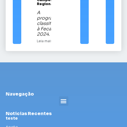
Regional
A
programação
classificatória
à Fecars
2024.
Leia mais
Navegação
Noticias Recentes
teste