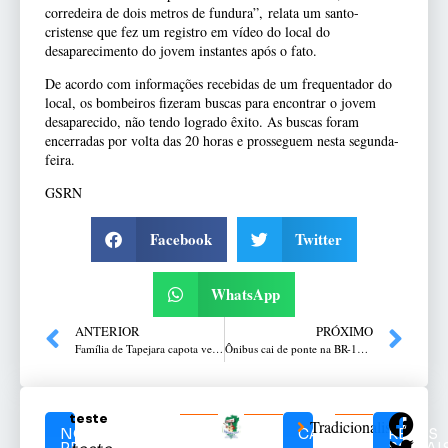
corredeira de dois metros de fundura”, relata um santo-
cristense que fez um registro em vídeo do local do
desaparecimento do jovem instantes após o fato.
De acordo com informações recebidas de um frequentador do
local, os bombeiros fizeram buscas para encontrar o jovem
desaparecido, não tendo logrado êxito. As buscas foram
encerradas por volta das 20 horas e prosseguem nesta segunda-
feira.
GSRN
Facebook
Twitter
WhatsApp
ANTERIOR
PRÓXIMO
Família de Tapejara capota veículo na RS-475 em Getúlio Vargas
Ônibus cai de ponte na BR-116 e deixa mortos e feridos
teste
Tradicionalismo
NOTÍCIAS
CATEGORIAS
REDES
RELACIONADAS
SOCIAI