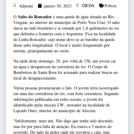
Polícia
Admsite
janeiro 30, 2023
08:04
Salto do Roncador
O
é uma queda de água situada no Rio
Uruguai, no interior do município de Porto Vera Cruz.
O salto
inicia no lado brasileiro e se estende por 1,8 quilômetro no rio
que delimita a fronteira com a Argentina.
Fica na localidade
de Linha Roncador, cujo nome deve-se ao barulho da queda
desse salto longitudinal. O local é muito frequentado por
turistas, principalmente no verão.
Na tarde deste domingo, 29, por volta de 15h, um jovem cai
na água e desapareceu na correnteza do rio. O Corpo de
Bombeiros de Santa Rosa foi acionado para realizar buscas no
local do desaparecimento.
Várias pessoas presenciaram o fato. O jovem teria escorregado
em uma das corredeiras do rio, com forte correnteza. Segundo
informações publicadas em redes sociais, o jovem foi
identificado pelas iniciais J.W., morador na localidade de
Lajeado Ouro, interior do município de Alecrim.
“Infelizmente, mais um. Não digo que tenha sido descuido,
mas foi por pura falta de atenção. Eu estava a 5 metros do
ocorrido. Do lado da pedra onde ele resvalou e caiu, tem