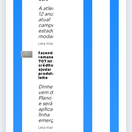
A atleta de
12 anos é a
atual
campeã
estadual da
modalidade
Leia mais
Fazenda
remaneja R$
707 mi em
crédito para
ajudar
produtores de
leite
Dinheiro
vem do
Plano Safra
e será
aplicado em
linha
emergencial
Leia mais