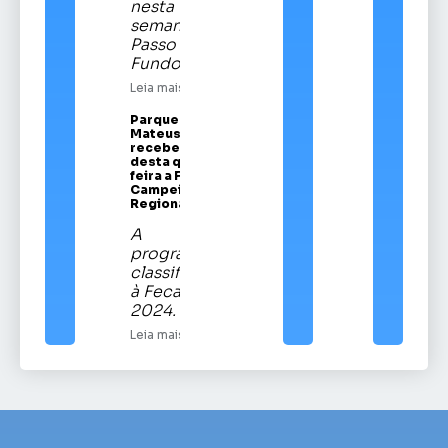
nesta
semana em
Passo
Fundo
Leia mais
Parque Vítor
Mateus Teixeira
recebe a partir
desta quinta-
feira a Festa
Campeira
Regional
A
programação
classificatória
à Fecars
2024.
Leia mais