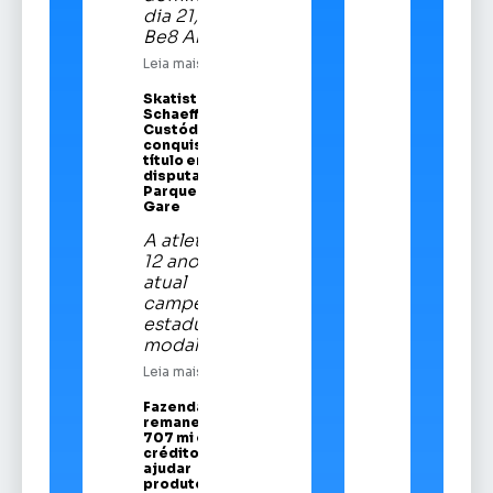
dia 21, na
Be8 Arena
Leia mais
Skatista Alice
Schaeffer
Custódio
conquista
título em
disputa no
Parque da
Gare
A atleta de
12 anos é a
atual
campeã
estadual da
modalidade
Leia mais
Fazenda
remaneja R$
707 mi em
crédito para
ajudar
produtores de