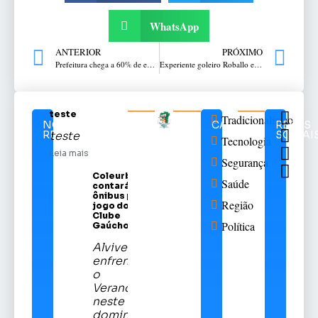
WhatsApp
ANTERIOR
PRÓXIMO
Prefeitura chega a 60% de execução da terceira edição do programa Minha Rua com Asfalto
Experiente goleiro Roballo está de volta ao Passo Fundo
teste
Tradicionalismo
NOTÍCIAS
CATEGORIAS
REDES
RELACIONADAS
SOCIAI
teste
Tecnologia
Leia mais
Segurança
Coleurb
Saúde
contará com
ônibus para
Região
jogo do Sport
Clube
Política
Gaúcho
Alviverde
enfrentará
o
Veranópolis
neste
domingo,