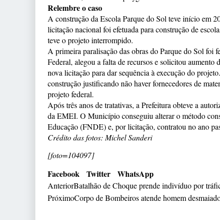
Relembre o caso
A construção da Escola Parque do Sol teve início em 2
licitação nacional foi efetuada para construção de escol
teve o projeto interrompido.
A primeira paralisação das obras do Parque do Sol foi
Federal, alegou a falta de recursos e solicitou aumento
nova licitação para dar sequência à execução do projet
construção justificando não haver fornecedores de mat
projeto federal.
Após três anos de tratativas, a Prefeitura obteve a aut
da EMEI. O Município conseguiu alterar o método cons
Educação (FNDE) e, por licitação, contratou no ano pa
Crédito das fotos: Michel Sanderi
[foto=104097]
Facebook
Twitter
WhatsApp
Anterior
Batalhão de Choque prende indivíduo por tráf
Próximo
Corpo de Bombeiros atende homem desmaiado 