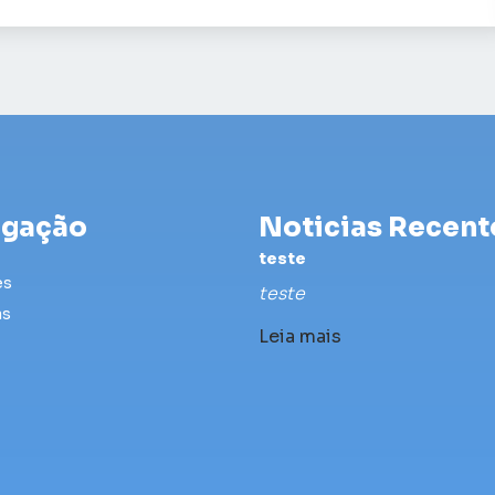
gação
Noticias Recent
teste
es
teste
as
Leia mais