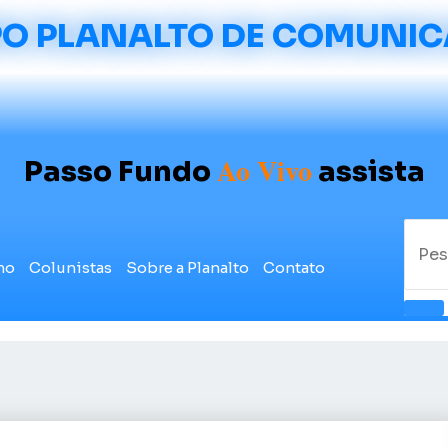
O PLANALTO DE COMUNI
Ao Vivo
Passo Fundo
assista
mo
Colunistas
Sobre a Planalto
Contato