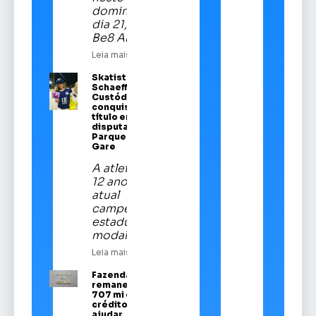
domingo,
dia 21, na
Be8 Arena
Leia mais
Skatista Alice
Schaeffer
Custódio
conquista
título em
disputa no
Parque da
Gare
A atleta de
12 anos é a
atual
campeã
estadual da
modalidade
Leia mais
Fazenda
remaneja R$
707 mi em
crédito para
ajudar