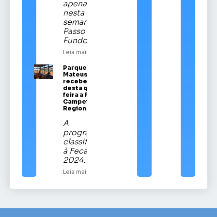
apenas
nesta
semana em
Passo
Fundo
Leia mais
Parque Vítor
Mateus Teixeira
recebe a partir
desta quinta-
feira a Festa
Campeira
Regional
A
programação
classificatória
à Fecars
2024.
Leia mais