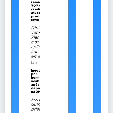
remaneja R$
707 mi em
crédito para
ajudar
produtores de
leite
Dinheiro
vem do
Plano Safra
e será
aplicado em
linha
emergencial
Leia mais
Investigado
por
homicídios
acaba preso
após prestar
depoimento
na DHPP
Essa é a
quinta
prisão de