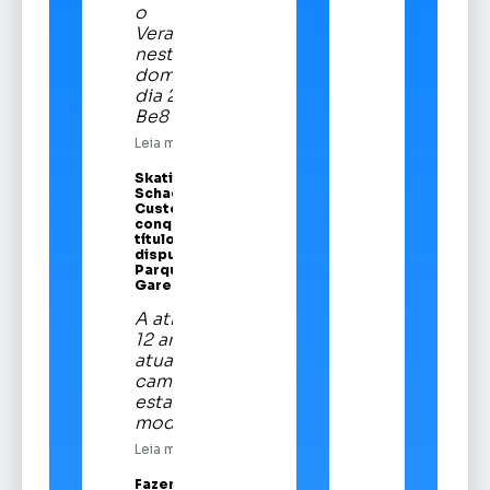
o
Veranópolis
neste
domingo,
dia 21, na
Be8 Arena
Leia mais
Skatista Alice
Schaeffer
Custódio
conquista
título em
disputa no
Parque da
Gare
A atleta de
12 anos é a
atual
campeã
estadual da
modalidade
Leia mais
Fazenda