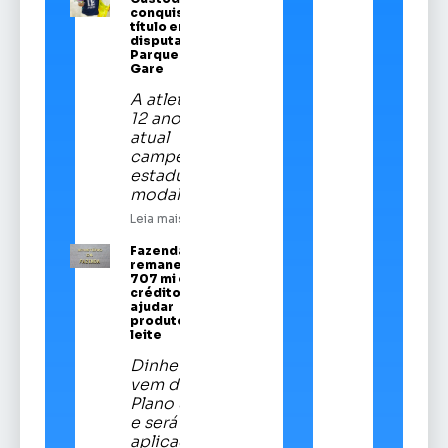
conquista
título em
disputa no
Parque da
Gare
A atleta de
12 anos é a
atual
campeã
estadual da
modalidade
Leia mais
Fazenda
remaneja R$
707 mi em
crédito para
ajudar
produtores de
leite
Dinheiro
vem do
Plano Safra
e será
aplicado em