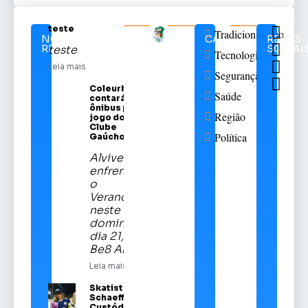
teste
Tradicionalismo
NOTÍCIAS
CATEGORIAS
REDES
RELACIONADAS
SOCIAI
teste
Tecnologia
Leia mais
Segurança
Coleurb
Saúde
contará com
ônibus para
Região
jogo do Sport
Clube
Política
Gaúcho
Alviverde
enfrentará
o
Veranópolis
neste
domingo,
dia 21, na
Be8 Arena
Leia mais
Skatista Alice
Schaeffer
Custódio