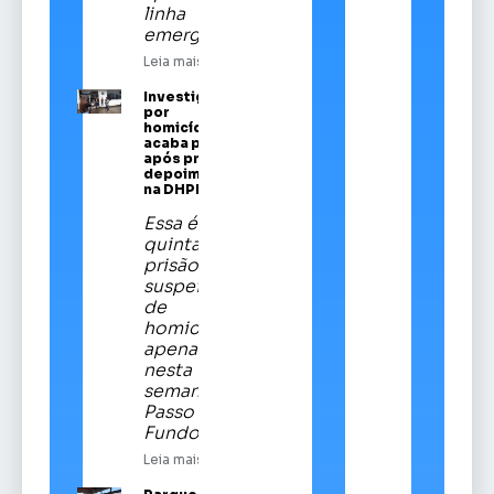
linha
emergencial
Leia mais
Investigado
por
homicídios
acaba preso
após prestar
depoimento
na DHPP
Essa é a
quinta
prisão de
suspeitos
de
homicídios
apenas
nesta
semana em
Passo
Fundo
Leia mais