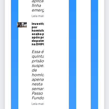
aplicado em
linha
emergencial
Leia mais
Investigado
por
homicídios
acaba preso
após prestar
depoimento
na DHPP
Essa é a
quinta
prisão de
suspeitos
de
homicídios
apenas
nesta
semana em
Passo
Fundo
Leia mais