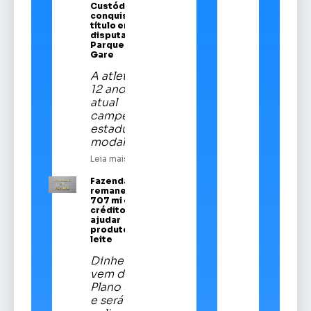
Custódio
conquista
título em
disputa no
Parque da
Gare
A atleta de
12 anos é a
atual
campeã
estadual da
modalidade
Leia mais
Fazenda
remaneja R$
707 mi em
crédito para
ajudar
produtores de
leite
Dinheiro
vem do
Plano Safra
e será