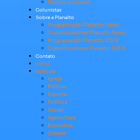
Grupos musicais
Colunistas
Sobre a Planalto
Programação Planalto News
Comunicadores Planalto News
Programação Planalto 105.9
Comunicadores Planalto 105.9
Contato
Início
Notícias
Igreja
Polícia
Esporte
Política
Saúde
Agricultura
Economia
Cidade