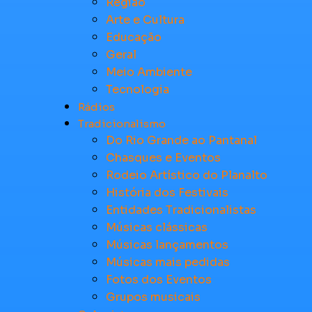
Região
Arte e Cultura
Educação
Geral
Meio Ambiente
Tecnologia
Rádios
Tradicionalismo
Do Rio Grande ao Pantanal
Chasques e Eventos
Rodeio Artístico do Planalto
História dos Festivais
Entidades Tradicionalistas
Músicas clássicas
Músicas lançamentos
Músicas mais pedidas
Fotos dos Eventos
Grupos musicais