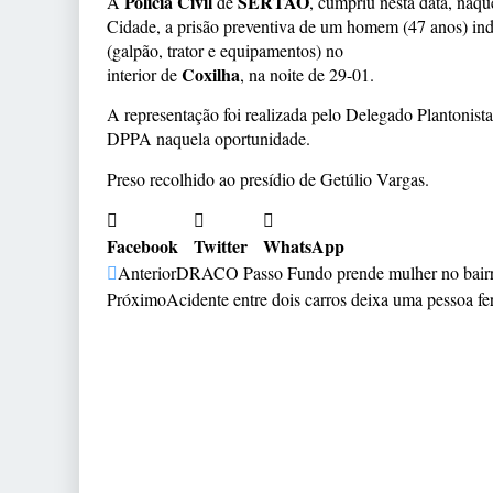
Polícia Civil
SERTÃO
A
de
, cumpriu nesta data, naqu
Cidade, a prisão preventiva de um homem (47 anos) ind
(galpão, trator e equipamentos) no
Coxilha
interior de
, na noite de 29-01.
A representação foi realizada pelo Delegado Plantonista
DPPA naquela oportunidade.
Preso recolhido ao presídio de Getúlio Vargas.
Facebook
Twitter
WhatsApp
Anterior
DRACO Passo Fundo prende mulher no bairr
Próximo
Acidente entre dois carros deixa uma pessoa f