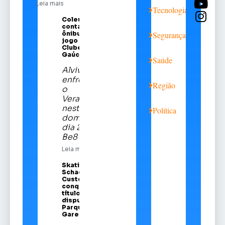
Leia mais
Tecnologia
Coleurb
contará com
ônibus para
Segurança
jogo do Sport
Clube
Gaúcho
Saúde
Alviverde
enfrentará
Região
o
Veranópolis
neste
Política
domingo,
dia 21, na
Be8 Arena
Leia mais
Skatista Alice
Schaeffer
Custódio
conquista
título em
disputa no
Parque da
Gare