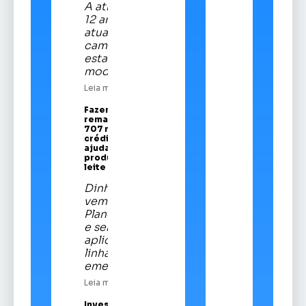
A atleta de
12 anos é a
atual
campeã
estadual da
modalidade
Leia mais
Fazenda
remaneja R$
707 mi em
crédito para
ajudar
produtores de
leite
Dinheiro
vem do
Plano Safra
e será
aplicado em
linha
emergencial
Leia mais
Investigado