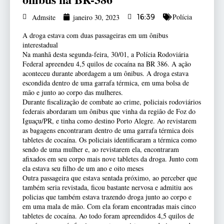
Polícia
Admsite
janeiro 30, 2023
16:39
A droga estava com duas passageiras em um ônibus
interestadual
Na manhã desta segunda-feira, 30/01, a Polícia Rodoviária
Federal apreendeu 4,5 quilos de cocaína na BR 386. A ação
aconteceu durante abordagem a um ônibus. A droga estava
escondida dentro de uma garrafa térmica, em uma bolsa de
mão e junto ao corpo
das mulheres.
Durante fiscalização de combate ao crime, policiais rodoviários
federais abordaram um ônibus que vinha da região de Foz do
Iguaçu/PR, e tinha como destino Porto Alegre. Ao revistarem
as bagagens encontraram dentro de uma garrafa térmica dois
tabletes de cocaína. Os policiais identificaram a térmica como
sendo de uma mulher e, ao revistarem ela, encontraram
afixados em seu corpo mais nove tabletes da droga. Junto com
ela estava seu filho de um ano e oito meses
Outra passageira que estava sentada próximo, ao perceber que
também seria revistada, ficou bastante nervosa e admitiu aos
policias que também estava trazendo droga junto ao corpo e
em uma mala de mão. Com ela foram encontradas mais cinco
tabletes de cocaína. Ao todo foram apreendidos 4,5 quilos de