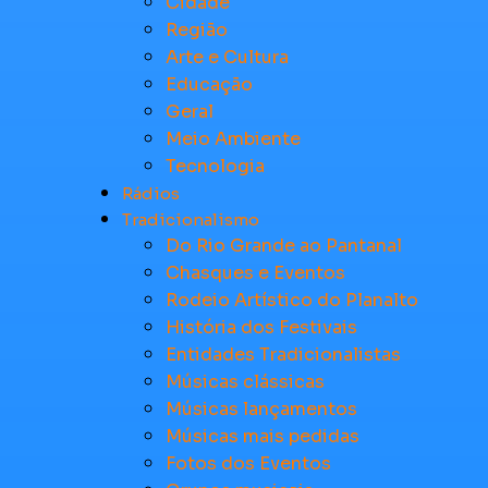
Cidade
Região
Arte e Cultura
Educação
Geral
Meio Ambiente
Tecnologia
Rádios
Tradicionalismo
Do Rio Grande ao Pantanal
Chasques e Eventos
Rodeio Artístico do Planalto
História dos Festivais
Entidades Tradicionalistas
Músicas clássicas
Músicas lançamentos
Músicas mais pedidas
Fotos dos Eventos