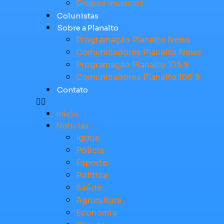
Grupos musicais
Colunistas
Sobre a Planalto
Programação Planalto News
Comunicadores Planalto News
Programação Planalto 105.9
Comunicadores Planalto 105.9
Contato
Início
Notícias
Igreja
Polícia
Esporte
Política
Saúde
Agricultura
Economia