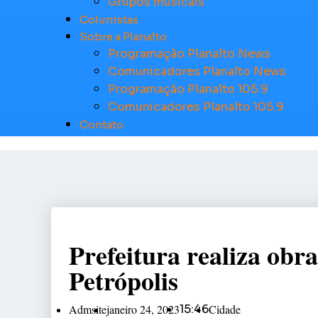
Grupos musicais
Colunistas
Sobre a Planalto
Programação Planalto News
Comunicadores Planalto News
Programação Planalto 105.9
Comunicadores Planalto 105.9
Contato
Prefeitura realiza obra
Petrópolis
Admsite
janeiro 24, 2023
15:46
Cidade