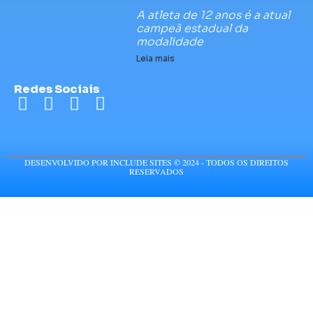
A atleta de 12 anos é a atual
campeã estadual da
modalidade
Leia mais
Redes Sociais
DESENVOLVIDO POR INCLUDE SITES © 2024 - TODOS OS DIREITOS
RESERVADOS