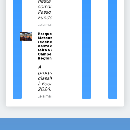
nesta
semana em
Passo
Fundo
Leia mais
Parque Vítor
Mateus Teixeira
recebe a partir
desta quinta-
feira a Festa
Campeira
Regional
A
programação
classificatória
à Fecars
2024.
Leia mais