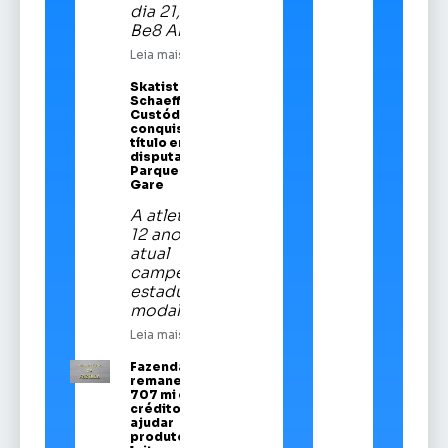
dia 21, na
Be8 Arena
Leia mais
Skatista Alice
Schaeffer
Custódio
conquista
título em
disputa no
Parque da
Gare
A atleta de
12 anos é a
atual
campeã
estadual da
modalidade
Leia mais
Fazenda
remaneja R$
707 mi em
crédito para
ajudar
produtores de