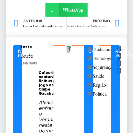
WhatsApp
ANTERIOR
PRÓXIMO
Gurias Coloradas goleiam na abertura da Supercopa do Brasil Feminina
Suárez faz dois e Grêmio vence para manter liderança no Gaúcho
teste
Tradicionalismo
NOTÍCIAS
CATEGORIAS
REDES
RELACIONADAS
SOCIAI
teste
Tecnologia
Leia mais
Segurança
Coleurb
Saúde
contará com
ônibus para
Região
jogo do Sport
Clube
Política
Gaúcho
Alviverde
enfrentará
o
Veranópolis
neste
domingo,