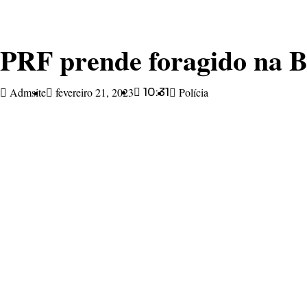
PRF prende foragido na 
Admsite
fevereiro 21, 2023
10:31
Polícia
Na madrugada desta terça-feira, 21/2, a Polícia Rodov
abordagem ocorreu na BR 386 em Fazenda Vila Nova e c
Durante fiscalização ostensiva na rodovia, policiais r
pedágio de Paverama. Ao perceber que seria abordado o
barranco as margens da rodovia.