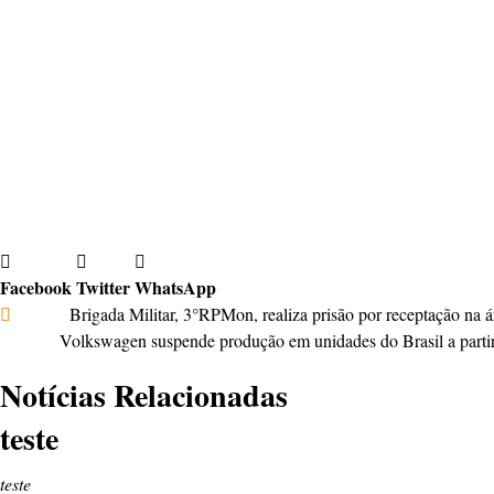
.
.
Com informações: Fernando Kopper
Fonte: PRF
Facebook
Twitter
WhatsApp
Anterior
Brigada Militar, 3°RPMon, realiza prisão por receptação na 
Próximo
Volkswagen suspende produção em unidades do Brasil a partir 
Notícias Relacionadas
teste
teste