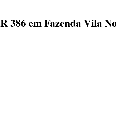
BR 386 em Fazenda Vila N
iária Federal prendeu um criminoso que estava conduzi
ontou com o apoio da Brigada Militar.
odoviários federais deram ordem de parada ao motorista
 motorista acelerou e tentou fugir por cerca de 7 km e