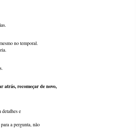
ias.
 mesmo no temporal.
ria.
s.
ar atrás, recomeçar de novo,
m detalhes e
 para a pergunta, não