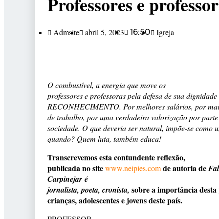
Professores e professor
Admsite
abril 5, 2023
16:50
Igreja
O combustível, a energia que move os
professores e professoras pela defesa de sua dignidad
RECONHECIMENTO. Por melhores salários, por mais 
de trabalho, por uma verdadeira valorização por parte
sociedade. O que deveria ser natural, impõe-se como u
quando? Quem luta, também educa!
Transcrevemos esta contundente reflexão,
publicada no site
de autoria de
www.neipies.com
Fab
Carpinejar
é
sobre a importância desta 
jornalista, poeta, cronista,
crianças, adolescentes e jovens deste país.
PROFESSOR