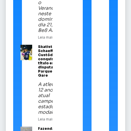
o
Veranópolis
neste
domingo,
dia 21, na
Be8 Arena
Leia mais
Skatista Alice
Schaeffer
Custódio
conquista
título em
disputa no
Parque da
Gare
A atleta de
12 anos é a
atual
campeã
estadual da
modalidade
Leia mais
Fazenda