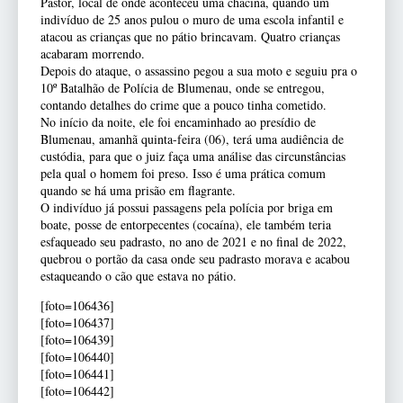
Pastor, local de onde aconteceu uma chacina, quando um
indivíduo de 25 anos pulou o muro de uma escola infantil e
atacou as crianças que no pátio brincavam. Quatro crianças
acabaram morrendo.
Depois do ataque, o assassino pegou a sua moto e seguiu pra o
10º Batalhão de Polícia de Blumenau, onde se entregou,
contando detalhes do crime que a pouco tinha cometido.
No início da noite, ele foi encaminhado ao presídio de
Blumenau, amanhã quinta-feira (06), terá uma audiência de
custódia, para que o juiz faça uma análise das circunstâncias
pela qual o homem foi preso. Isso é uma prática comum
quando se há uma prisão em flagrante.
O indivíduo já possui passagens pela polícia por briga em
boate, posse de entorpecentes (cocaína), ele também teria
esfaqueado seu padrasto, no ano de 2021 e no final de 2022,
quebrou o portão da casa onde seu padrasto morava e acabou
estaqueando o cão que estava no pátio.
[foto=106436]
[foto=106437]
[foto=106439]
[foto=106440]
[foto=106441]
[foto=106442]