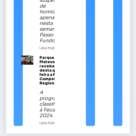
suspeitos
de
homicídios
apenas
nesta
semana em
Passo
Fundo
Leia mais
Parque Vítor
Mateus Teixeira
recebe a partir
desta quinta-
feira a Festa
Campeira
Regional
A
programação
classificatória
à Fecars
2024.
Leia mais