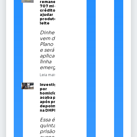
remaneja R$
707 mi em
crédito para
ajudar
produtores de
leite
Dinheiro
vem do
Plano Safra
e será
aplicado em
linha
emergencial
Leia mais
Investigado
por
homicídios
acaba preso
após prestar
depoimento
na DHPP
Essa é a
quinta
prisão de