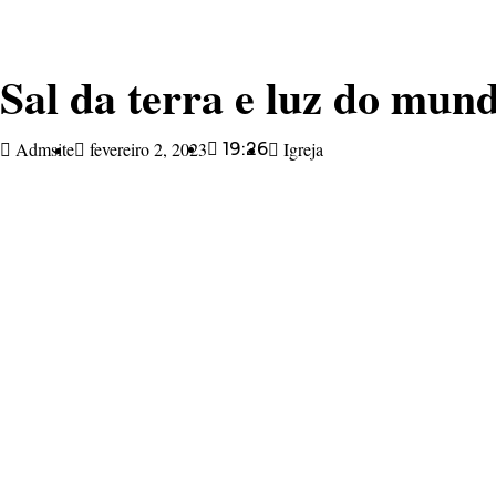
Sal da terra e luz do mun
Admsite
fevereiro 2, 2023
19:26
Igreja
O Evangelho deste domingo (Mateus
5,13-16) é a continuação das bem-aventuranças que são 
Cristo e referência permanente para todos os seguidore
parábolas ou provérbios Jesus mostra alguns elementos 
da terra, luz do mundo e brilhar do alto para todos. A