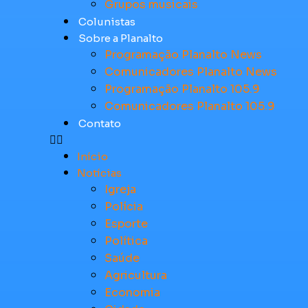
Grupos musicais
Colunistas
Sobre a Planalto
Programação Planalto News
Comunicadores Planalto News
Programação Planalto 105.9
Comunicadores Planalto 105.9
Contato
Início
Notícias
Igreja
Polícia
Esporte
Política
Saúde
Agricultura
Economia