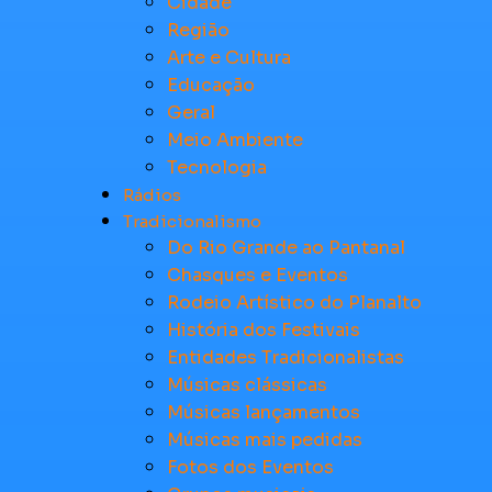
Cidade
Região
Arte e Cultura
Educação
Geral
Meio Ambiente
Tecnologia
Rádios
Tradicionalismo
Do Rio Grande ao Pantanal
Chasques e Eventos
Rodeio Artístico do Planalto
História dos Festivais
Entidades Tradicionalistas
Músicas clássicas
Músicas lançamentos
Músicas mais pedidas
Fotos dos Eventos