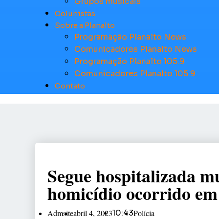
Grupos musicais
Colunistas
Sobre a Planalto
Programação Planalto News
Comunicadores Planalto News
Programação Planalto 105.9
Comunicadores Planalto 105.9
Contato
Segue hospitalizada mu
homicídio ocorrido e
Admsite
abril 4, 2023
10:43
Polícia