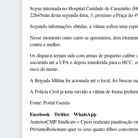
Segue internada no Hospital Caridade de Carazinho (HCC
22h45min desta segunda-feira, 3, próximo a Praça do 4
Segundo informações obtidas, a vítima sofreu uma espé
Nesse momento outro carro se aproximou, dois element
contra a mulher.
Os disparos teriam sido com armas de pequeno calibre q
socorrida até a UPA e depois transferida para o HCC, 
risco de morte.
A Brigada Militar foi acionada até o local, fez buscas
A Polícia Civil já teria ouvido a vítima de forma prelimi
Fonte: Portal Gazeta
Facebook
Twitter
WhatsApp
Anterior
CMP Sindicato e Cpers realizam paralisação em 
Próximo
Bolsonaro quer os seus quatro filhos concorre