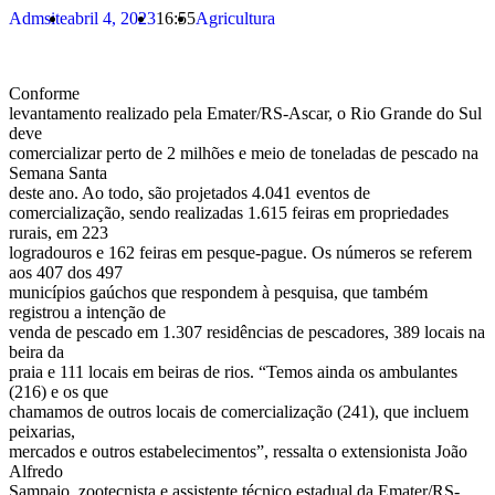
Admsite
abril 4, 2023
16:55
Agricultura
Conforme
levantamento realizado pela Emater/RS-Ascar, o Rio Grande do Sul
deve
comercializar perto de 2 milhões e meio de toneladas de pescado na
Semana Santa
deste ano. Ao todo, são projetados 4.041 eventos de
comercialização, sendo realizadas 1.615 feiras em propriedades
rurais, em 223
logradouros e 162 feiras em pesque-pague. Os números se referem
aos 407 dos 497
municípios gaúchos que respondem à pesquisa, que também
registrou a intenção de
venda de pescado em 1.307 residências de pescadores, 389 locais na
beira da
praia e 111 locais em beiras de rios. “Temos ainda os ambulantes
(216) e os que
chamamos de outros locais de comercialização (241), que incluem
peixarias,
mercados e outros estabelecimentos”, ressalta o extensionista João
Alfredo
Sampaio, zootecnista e assistente técnico estadual da Emater/RS-