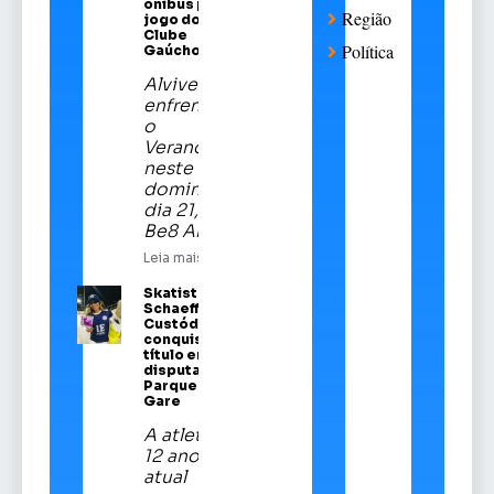
ônibus para
Região
jogo do Sport
Clube
Política
Gaúcho
Alviverde
enfrentará
o
Veranópolis
neste
domingo,
dia 21, na
Be8 Arena
Leia mais
Skatista Alice
Schaeffer
Custódio
conquista
título em
disputa no
Parque da
Gare
A atleta de
12 anos é a
atual