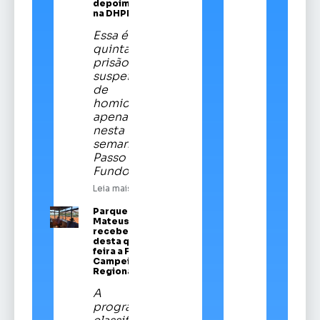
depoimento
na DHPP
Essa é a
quinta
prisão de
suspeitos
de
homicídios
apenas
nesta
semana em
Passo
Fundo
Leia mais
Parque Vítor
Mateus Teixeira
recebe a partir
desta quinta-
feira a Festa
Campeira
Regional
A
programação