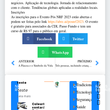
negócios. Aplicação de tecnologia. Jornada de relacionamento
com o cliente. Tendências globais aplicadas a realidades locais.
Inscrições
As inscrições para o Evento Pós NRF 2023 estão abertas e
podem ser feitas pelo link
https://abre.ai/posnrf2023
. O evento
é gratuito para associados da CDL Passo Fundo e tem um
curso de R$ 97 para o público em geral.
Facebook
Twitter
WhatsApp
ANTERIOR
PRÓXIMO
A Páscoa e o Símbolo da Vida
Três pessoas, incluindo criança, morrem em acidente na Rota do Sol
teste
Tradicionalismo
NOTÍCIAS
CATEGORIAS
REDES
RELACIONADAS
SOCIAI
teste
Tecnologia
Leia mais
Segurança
Coleurb
Saúde
contará com