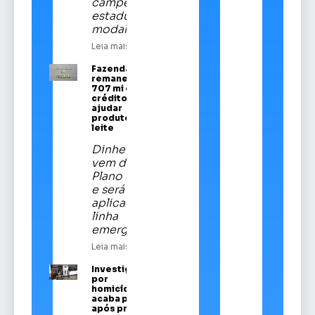
campeã
estadual da
modalidade
Leia mais
Fazenda
remaneja R$
707 mi em
crédito para
ajudar
produtores de
leite
Dinheiro
vem do
Plano Safra
e será
aplicado em
linha
emergencial
Leia mais
Investigado
por
homicídios
acaba preso
após prestar