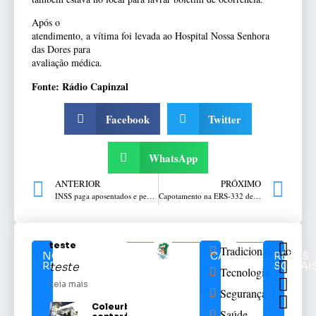
Após o
atendimento, a vítima foi levada ao Hospital Nossa Senhora
das Dores para
avaliação médica.
Fonte: Rádio Capinzal
Facebook
Twitter
WhatsApp
ANTERIOR
PRÓXIMO
INSS paga aposentados e pensionistas com reajuste a partir de quarta-feira
Capotamento na ERS-332 deixa quatro pessoas feridas em Tapera
teste
Tradicionalismo
NOTÍCIAS
CATEGORIAS
REDES
RELACIONADAS
SOCIAI
teste
Tecnologia
Leia mais
Segurança
Coleurb
Saúde