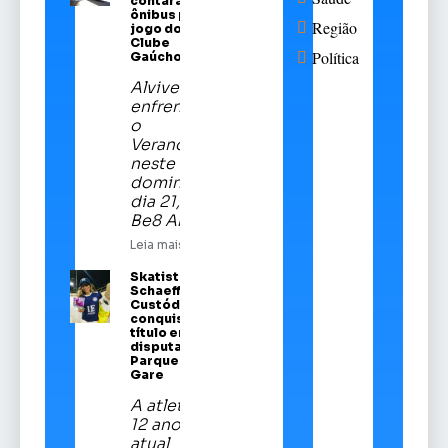
contará com
ônibus para
Região
jogo do Sport
Clube
Política
Gaúcho
Alviverde
enfrentará
o
Veranópolis
neste
domingo,
dia 21, na
Be8 Arena
Leia mais
Skatista Alice
Schaeffer
Custódio
conquista
título em
disputa no
Parque da
Gare
A atleta de
12 anos é a
atual