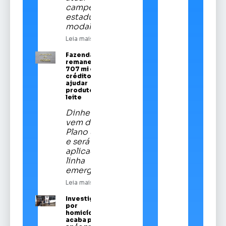
campeã
estadual da
modalidade
Leia mais
Fazenda
remaneja R$
707 mi em
crédito para
ajudar
produtores de
leite
Dinheiro
vem do
Plano Safra
e será
aplicado em
linha
emergencial
Leia mais
Investigado
por
homicídios
acaba preso